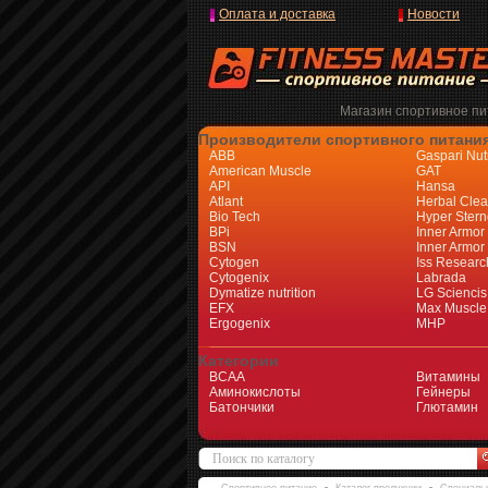
Оплата и доставка
Новости
Магазин спортивное пит
Производители спортивного питани
ABB
Gaspari Nutr
American Muscle
GAT
API
Hansa
Atlant
Herbal Cle
Bio Tech
Hyper Stern
BPi
Inner Armor
BSN
Inner Armor
Cytogen
Iss Researc
Cytogenix
Labrada
Dymatize nutrition
LG Sciencis
EFX
Max Muscle
Ergogenix
MHP
Категории
BCAA
Витамины
Аминокислоты
Гейнеры
Батончики
Глютамин