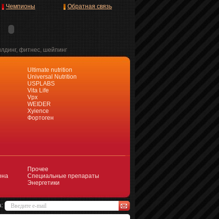
Чемпионы
Обратная связь
илдинг, фитнес, шейпинг
Ultimate nutrition
Universal Nutrition
USPLABS
Vita Life
Vpx
WEIDER
Xyience
Фортоген
Прочее
она
Специальные препараты
Энергетики
а: