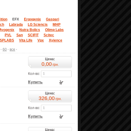
ition
EFX
Ergogenix
Gaspari
rch
Labrada
LG Sciencis
MHP
Myogenix
Nutra Bolics
Olimp Labs
PVL
San
SCIFIT
Scitec
SPLABS
Vita Life
Vpx
Xyience
·
60
·
все
·
Цена:
0,00
грн.
Кол-во:
Купить
Цена:
326,00
грн.
Кол-во:
Купить
Цена: