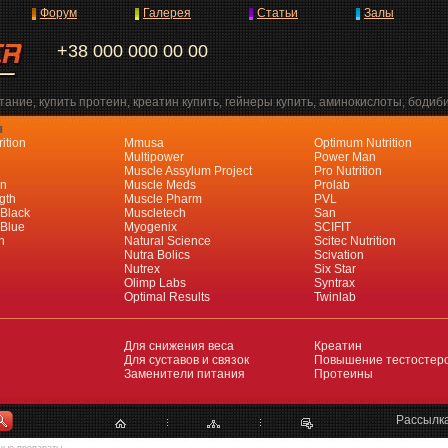
Форум
Галерея
Статьи
Залы
+38 000 000 00 00
ание, купить протеин, креатин купить, гейнеры купить, аминокислоты, бодиб
я
ition
Mmusa
Optimum Nutrition
Multipower
Power Man
Muscle Assylum Project
Pro Nutrition
an
Muscle Meds
Prolab
gth
Muscle Pharm
PVL
 Black
Muscletech
San
 Blue
Myogenix
SCIFIT
h
Natural Science
Scitec Nutrition
Nutra Bolics
Scivation
Nutrex
Six Star
Olimp Labs
Syntrax
Optimal Results
Twinlab
Для снижения веса
Креатин
Для суставов и связок
Повышение тестостер
Заменители питания
Протеины
Рассылк