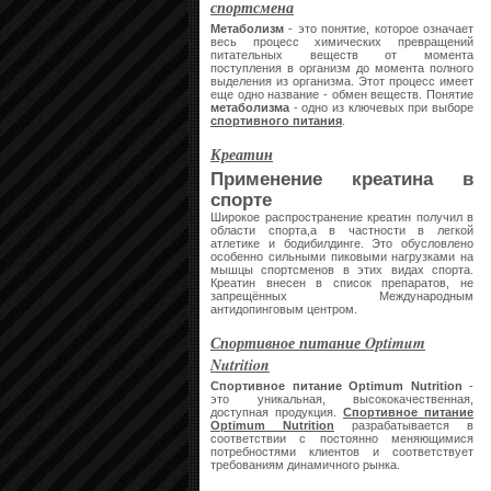
спортсмена
Метаболизм
- это понятие, которое означает
весь процесс химических превращений
питательных веществ от момента
поступления в организм до момента полного
выделения из организма. Этот процесс имеет
еще одно название - обмен веществ. Понятие
метаболизма
- одно из ключевых при выборе
спортивного питания
.
Креатин
Применение креатина в
спорте
Широкое распространение креатин получил в
области спорта,а в частности в легкой
атлетике и бодибилдинге. Это обусловлено
особенно сильными пиковыми нагрузками на
мышцы спортсменов в этих видах спорта.
Креатин внесен в список препаратов, не
запрещённых Международным
антидопинговым центром.
Спортивное питание Optimum
Nutrition
Спортивное питание Optimum Nutrition
-
это уникальная, высококачественная,
доступная продукция.
Спортивное питание
Optimum Nutrition
разрабатывается в
соответствии с постоянно меняющимися
потребностями клиентов и соответствует
требованиям динамичного рынка.