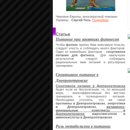
Чемпион Европы, многократный чемпион
Украины -
Сергей Гесь.
Подробнее
Статьи
Питание при занятиях фитнесом
Чтобы
фитнес
принес Вам максимум пользы,
следует учесть и соблюдать много факторов.
Один из важнейших факторов -
спортивное
питание
для фитнеса
. Для наилучших
результатов следует соблюдать
рациональные жим питания и регулярные
тренировке.
Спортивное питание в
Днепропетровске
С
портивное питание в Днепропетровске
будет если не бесполезным, то, по меньшей
мере, - малоэффективным без жестких
тренировок и полноценного питания.
Необходимо уточнить, что же такое
протеины в Днепропетровске
,
энергетики
в Днепропетровске
,
витаминно-
минеральные комплексы в
Днепропетровске
,
жиросжигатели и
аминокислоты в Днепропетровске
.
Роль метаболизма в питании