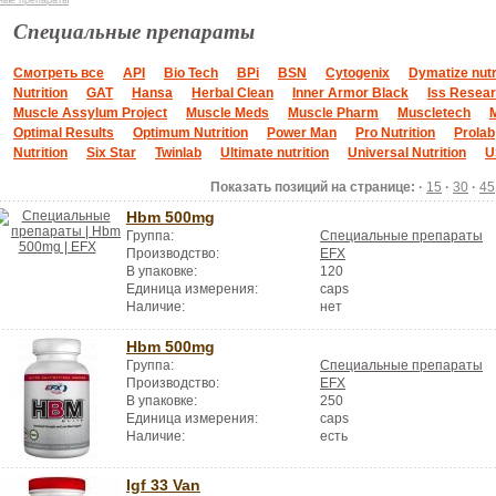
ные препараты
Специальные препараты
Смотреть все
API
Bio Tech
BPi
BSN
Cytogenix
Dymatize nutr
Nutrition
GAT
Hansa
Herbal Clean
Inner Armor Black
Iss Resea
Muscle Assylum Project
Muscle Meds
Muscle Pharm
Muscletech
Optimal Results
Optimum Nutrition
Power Man
Pro Nutrition
Prolab
Nutrition
Six Star
Twinlab
Ultimate nutrition
Universal Nutrition
U
Показать позиций на странице: ·
15
·
30
·
45
Hbm 500mg
Группа:
Специальные препараты
Производство:
EFX
В упаковке:
120
Единица измерения:
caps
Наличие:
нет
Hbm 500mg
Группа:
Специальные препараты
Производство:
EFX
В упаковке:
250
Единица измерения:
caps
Наличие:
есть
Igf 33 Van