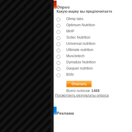
Опрос
Какую марку вы предпочитаете
Olimp labs
Optimum Nutrition
MHP
Scitec Nutrition
Universal nutrition
Ultimate nutrition
Muscletech
Dymatize Nutrition
Gaspari nutrition
BSN
Всего голосов:
1468
Посмотреть результаты опроса
Реклама