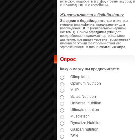
их можно подобрать и с фруктовым вкусом, и
с шоколадным, и с кофейным.
Жиросжигатели в бодибилдинге
Эфедрин
в
бодибилдинге
, как и экстракт
гуараны или кофеина, предназначен для
возбуждения ЦНС (центральной нервной
системы). Прием
эфедрина
учащает
сердцебиение, поднимает артериальное
давление, повышает уровень термогенеза -
именно за этими факторами стоит его
эффективность в плане
сжигания жира
.
Опрос
Какую марку вы предпочитаете
Olimp labs
Optimum Nutrition
MHP
Scitec Nutrition
Universal nutrition
Ultimate nutrition
Muscletech
Dymatize Nutrition
Gaspari nutrition
BSN