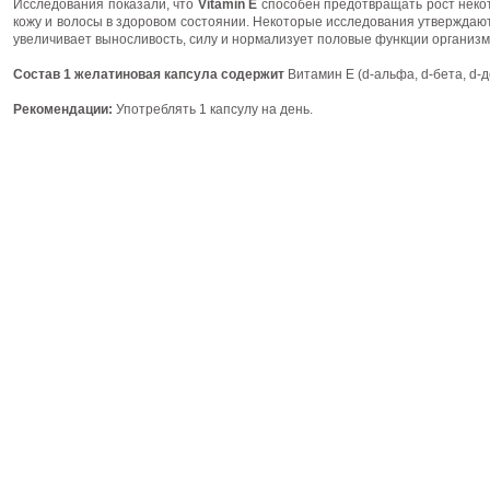
Исследования показали, что
Vitamin E
способен предотвращать рост неко
кожу и волосы в здоровом состоянии. Некоторые исследования утверждают
увеличивает выносливость, силу и нормализует половые функции организм
Состав 1 желатиновая капсула содержит
Витамин Е (d-альфа, d-бета, d-д
Рекомендации:
Употреблять 1 капсулу на день.