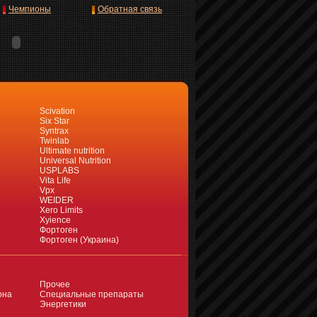
Чемпионы
Обратная связь
Scivation
Six Star
Syntrax
Twinlab
Ultimate nutrition
Universal Nutrition
USPLABS
Vita Life
Vpx
WEIDER
Xero Limits
Xyience
Фортоген
Фортоген (Украина)
Прочее
она
Специальные препараты
Энергетики