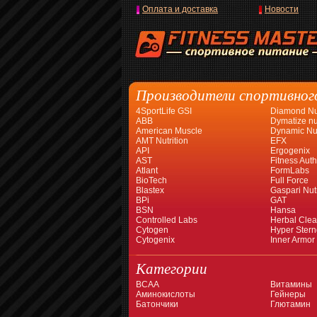
Оплата и доставка
Новости
Производители спортивног
4SportLife GSI
Diamond Nut
ABB
Dymatize nut
American Muscle
Dynamic Nut
AMT Nutrition
EFX
API
Ergogenix
AST
Fitness Auth
Atlant
FormLabs
BioTech
Full Force
Blastex
Gaspari Nutr
BPi
GAT
BSN
Hansa
Controlled Labs
Herbal Cle
Cytogen
Hyper Stern
Cytogenix
Inner Armor
Категории
BCAA
Витамины
Аминокислоты
Гейнеры
Батончики
Глютамин