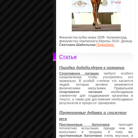
Финалистка кубка мира 2008- Калининград,
финалистка чемпионата Европы 2010- Донецк.
Светлана Шабельная
Подробнее.
Статьи
Ошибки бодибилдеров в питании
Спортивное питание
требует особого
ознакомления, чтобы употреблять его
правильно. В особой степени это касается
людей, которые активно занимаются
физическими нагрузками. Правильное
спортивное питание
необходимым
элементом для поддержания организма в
тонусе, а также для достижения необходимых
результатов в процессе тренировок.
Протеиновые добавки и снижение
веса
Протеиновые батончики
проходят
пятилетнее испытание, прежде чем их
выпускают в продажу. К тому же,
протеиновые батончики
очень вкусные, и