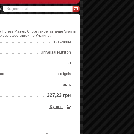
а:
 Fitness Master. Спортивное питание Vitamin
Киеве с доставкой по Украине.
Витамины
Universal Nutrition
50
ия:
softgels
есть
327,23 грн
Купить