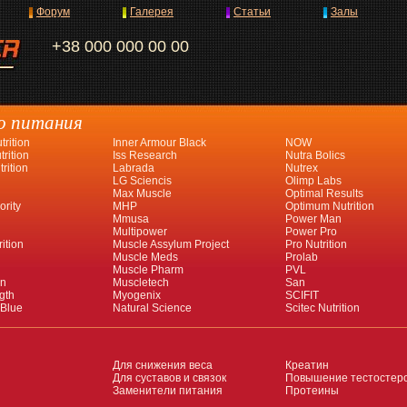
Форум
Галерея
Статьи
Залы
+38 000 000 00 00
о питания
rition
Inner Armour Black
NOW
rition
Iss Research
Nutra Bolics
rition
Labrada
Nutrex
LG Sciencis
Olimp Labs
Max Muscle
Optimal Results
ority
MHP
Optimum Nutrition
Mmusa
Power Man
Multipower
Power Pro
ition
Muscle Assylum Project
Pro Nutrition
Muscle Meds
Prolab
Muscle Pharm
PVL
an
Muscletech
San
gth
Myogenix
SCIFIT
 Blue
Natural Science
Scitec Nutrition
Для снижения веса
Креатин
Для суставов и связок
Повышение тестостер
Заменители питания
Протеины