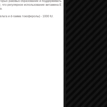
торых раковых образований и поддерживать
, что регулярное использование витамина E
а.
ельта и d-гамма токоферолы) - 1000 IU.