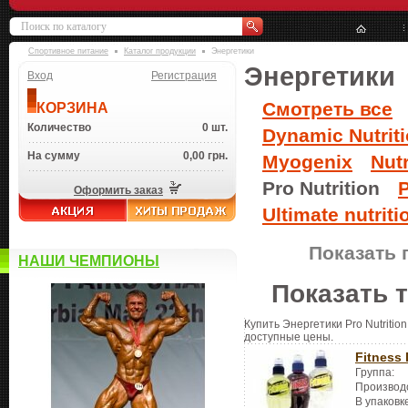
Спортивное питание
Каталог продукции
Энергетики
Энергетики
Вход
Регистрация
Смотреть все
КОРЗИНА
Количество
0 шт.
Dynamic Nutrit
На сумму
0,00 грн.
Myogenix
Nut
Pro Nutrition
P
Оформить заказ
Ultimate nutriti
Показать 
НАШИ ЧЕМПИОНЫ
Показать 
Купить Энергетики Pro Nutritio
доступные цены.
Fitness 
Группа:
Производ
В упаковк