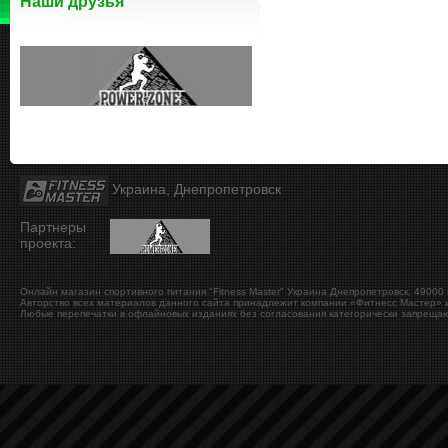
Наши друзья
Украина, Днепропетровск
Партнеры
проекта:
Онлайн магазин спортивного питания "Fitness Master"
Украина
Днепропетровск
,
49000
Авторство всех материалов данного сайта принадлежит компании «Фитнесс Мастер» и
Любые перепечатки в офлайновых изданиях без согласования категорически запрещаю