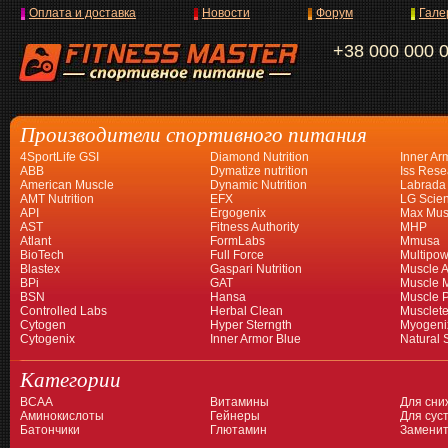
Оплата и доставка
Новости
Форум
Гале
+38 000 000 
Производители спортивного питания
4SportLife GSI
Diamond Nutrition
Inner Ar
ABB
Dymatize nutrition
Iss Rese
American Muscle
Dynamic Nutrition
Labrada
AMT Nutrition
EFX
LG Scien
API
Ergogenix
Max Mus
AST
Fitness Authority
MHP
Atlant
FormLabs
Mmusa
BioTech
Full Force
Multipow
Blastex
Gaspari Nutrition
Muscle A
BPi
GAT
Muscle 
BSN
Hansa
Muscle 
Controlled Labs
Herbal Clean
Musclet
Cytogen
Hyper Sterngth
Myogeni
Cytogenix
Inner Armor Blue
Natural 
Категории
BCAA
Витамины
Для сни
Аминокислоты
Гейнеры
Для суст
Батончики
Глютамин
Заменит