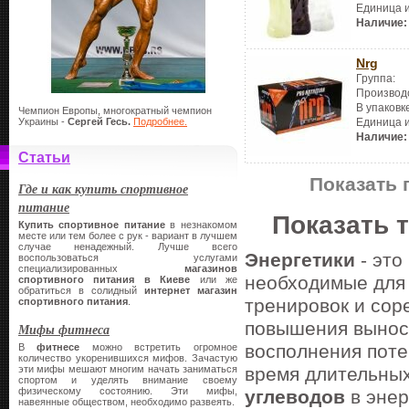
Единица 
Наличие:
Nrg
Группа:
Производ
В упаковк
Чемпион Европы, многократный чемпион
Украины -
Сергей Гесь.
Подробнее.
Единица 
Наличие:
Статьи
Показать 
Где и как купить спортивное
питание
Показать 
Купить спортивное питание
в незнакомом
месте или тем более с рук - вариант в лучшем
случае ненадежный. Лучше всего
Энергетики
- эт
воспользоваться услугами
специализированных
магазинов
необходимые для 
спортивного питания в Киеве
или же
обратиться в солидный
интернет магазин
тренировок и сор
спортивного питания
.
повышения выносл
Мифы фитнеса
восполнения поте
В
фитнесе
можно встретить огромное
количество укоренившихся мифов. Зачастую
эти мифы мешают многим начать заниматься
время длительных
спортом и уделять внимание своему
физическому состоянию. Эти мифы,
углеводов
в энер
навеянные обществом, необходимо развеять.