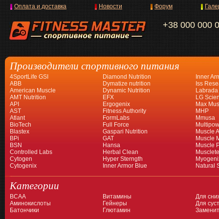
Оплата и доставка
Новости
Форум
Гале
+38 000 000 
Производители спортивного питания
4SportLife GSI
Diamond Nutrition
Inner Ar
ABB
Dymatize nutrition
Iss Rese
American Muscle
Dynamic Nutrition
Labrada
AMT Nutrition
EFX
LG Scien
API
Ergogenix
Max Mus
AST
Fitness Authority
MHP
Atlant
FormLabs
Mmusa
BioTech
Full Force
Multipow
Blastex
Gaspari Nutrition
Muscle A
BPi
GAT
Muscle 
BSN
Hansa
Muscle 
Controlled Labs
Herbal Clean
Musclet
Cytogen
Hyper Sterngth
Myogeni
Cytogenix
Inner Armor Blue
Natural 
Категории
BCAA
Витамины
Для сни
Аминокислоты
Гейнеры
Для суст
Батончики
Глютамин
Заменит