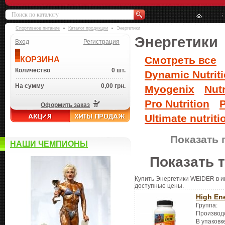
Спортивное питание
Каталог продукции
Энергетики
Энергетики
Вход
Регистрация
Смотреть все
КОРЗИНА
Количество
0 шт.
Dynamic Nutrit
На сумму
0,00 грн.
Myogenix
Nut
Pro Nutrition
P
Оформить заказ
Ultimate nutriti
Показать 
НАШИ ЧЕМПИОНЫ
Показать 
Купить Энергетики WEIDER в ин
доступные цены.
High En
Группа:
Производ
В упаковк