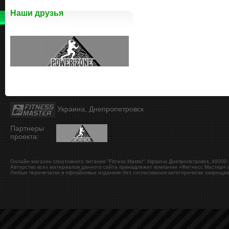
Наши друзья
Украина, Днепропетровск
Партнеры
проекта:
Онлайн магазин спортивного питания "Fitness Master"
Украина
Днепропетровск
,
49000
Авторство всех материалов данного сайта принадлежит компании «Фитнесс Мастер» и
Любые перепечатки в офлайновых изданиях без согласования категорически запрещаю