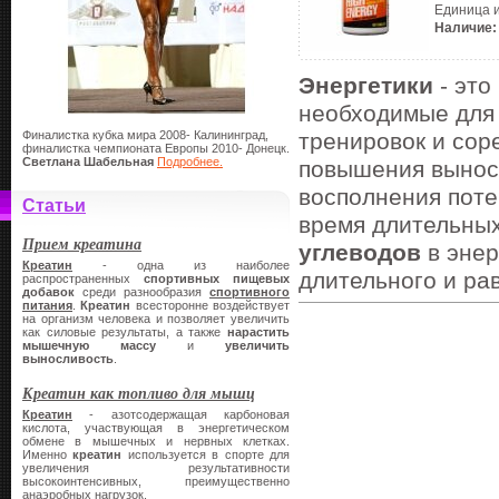
Единица 
Наличие:
Энергетики
- эт
необходимые для 
Финалистка кубка мира 2008- Калининград,
тренировок и сор
финалистка чемпионата Европы 2010- Донецк.
Светлана Шабельная
Подробнее.
повышения выносл
восполнения поте
Статьи
время длительных
Прием креатина
углеводов
в энер
Креатин
- одна из наиболее
длительного и ра
распространенных
спортивных
пищевых
добавок
среди разнообразия
спортивного
питания
.
Креатин
всесторонне воздействует
на организм человека и позволяет увеличить
как силовые результаты, а также
нарастить
мышечную массу
и
увеличить
выносливость
.
Креатин как топливо для мышц
Креатин
- азотсодержащая карбоновая
кислота, участвующая в энергетическом
обмене в мышечных и нервных клетках.
Именно
креатин
используется в спорте для
увеличения результативности
высокоинтенсивных, преимущественно
анаэробных нагрузок.