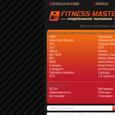
Оплата и доставка
Новости
Магазин спортивное пит
Производители спортивного питани
ABB
Ergogenix
American Muscle
Fitness Auth
API
Gaspari Nutr
AST
GAT
Atlant
Hansa
Bio Tech
Herbal Cle
BPi
Hyper Stern
BSN
Inner Armor
Cytogen
Inner Armor
Cytogenix
Iss Researc
Dymatize nutrition
Labrada
EFX
LG Sciencis
Категории
BCAA
Витамины
Аминокислоты
Гейнеры
Батончики
Глютамин