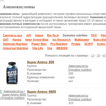
лоты
Аминокислоты
минокислоты
- важнейший компонент питания профессиональных спортсме
езультат полной гидролизации (расщепления) белковых молекул.
Аминокисл
епосредственно в желудке и попадают в ткани организма через 10-15 минут 
минокислотных комплексов
после интенсивных тренировок имеет решающе
осстановления истощенной мышечной ткани.
Смотреть все
API
Atlant
Bio Tech
Dymatize nutrition
EFX
Fit
GAT
Hansa
Inner Armor Blue
Iss Research
Multipower
Nutra Bol
Optimum Nutrition
Power Man
Pro Nutrition
Prolab
SCIFIT
Scitec
Universal Nutrition
Vita Life
Vpx
WEIDER
Показать позиций на странице: ·
15
·
30
·
45
Super Amino 300
Группа:
Аминокислоты
Производство:
Dymatize nutrition
В упаковке:
300
Единица измерения:
caps
Наличие:
нет
Super Amino 4800
Группа:
Аминокислоты
Производство:
Dymatize nutrition
В упаковке:
325