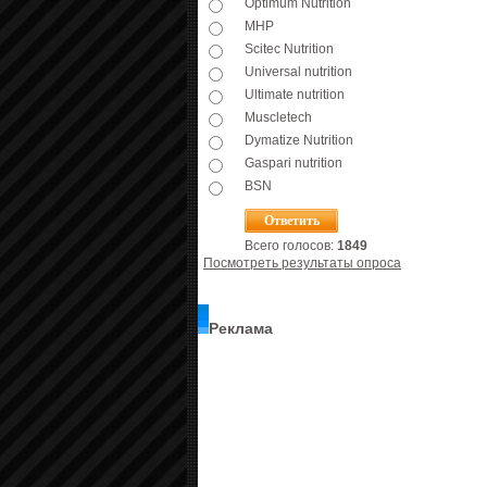
Optimum Nutrition
MHP
Scitec Nutrition
Universal nutrition
Ultimate nutrition
Muscletech
Dymatize Nutrition
Gaspari nutrition
BSN
Всего голосов:
1849
Посмотреть результаты опроса
Реклама