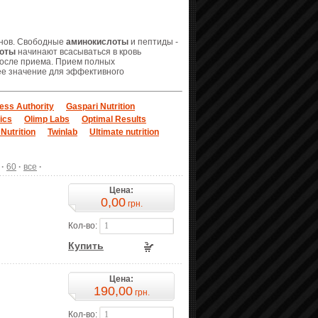
нов. Свободные
аминокислоты
и пептиды -
оты
начинают всасываться в кровь
после приема. Прием полных
е значение для эффективного
ness Authority
Gaspari Nutrition
ics
Olimp Labs
Optimal Results
 Nutrition
Twinlab
Ultimate nutrition
·
60
·
все
·
Цена:
0,00
грн.
Кол-во:
Купить
Цена:
190,00
грн.
Кол-во: