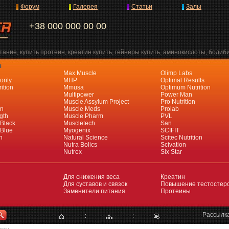
Форум
Галерея
Статьи
Залы
+38 000 000 00 00
ание, купить протеин, креатин купить, гейнеры купить, аминокислоты, бодиб
я
Max Muscle
Olimp Labs
ority
MHP
Optimal Results
ition
Mmusa
Optimum Nutrition
Multipower
Power Man
Muscle Assylum Project
Pro Nutrition
an
Muscle Meds
Prolab
gth
Muscle Pharm
PVL
 Black
Muscletech
San
 Blue
Myogenix
SCIFIT
h
Natural Science
Scitec Nutrition
Nutra Bolics
Scivation
Nutrex
Six Star
Для снижения веса
Креатин
Для суставов и связок
Повышение тестостер
Заменители питания
Протеины
Рассылк