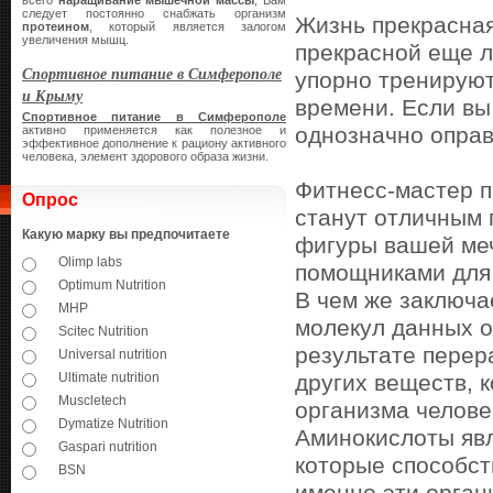
всего
наращивание мышечной массы
, Вам
следует постоянно снабжать организм
Жизнь прекрасная
протеином
, который является залогом
увеличения мышц.
прекрасной еще л
Спортивное питание в Симферополе
упорно тренируют
и Крыму
времени. Если вы
Спортивное питание в Симферополе
однозначно оправ
активно применяется как полезное и
эффективное дополнение к рациону активного
человека, элемент здорового образа жизни.
Фитнесс-мастер п
Опрос
станут отличным 
Какую марку вы предпочитаете
фигуры вашей ме
Olimp labs
помощниками для
Optimum Nutrition
В чем же заключа
MHP
молекул данных о
Scitec Nutrition
результате перер
Universal nutrition
Ultimate nutrition
других веществ, 
Muscletech
организма челове
Dymatize Nutrition
Аминокислоты яв
Gaspari nutrition
которые способс
BSN