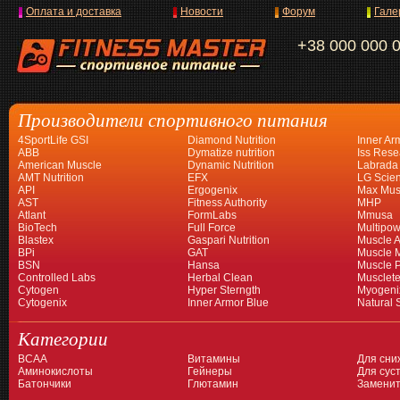
Оплата и доставка
Новости
Форум
Гале
+38 000 000 
Производители спортивного питания
4SportLife GSI
Diamond Nutrition
Inner Ar
ABB
Dymatize nutrition
Iss Rese
American Muscle
Dynamic Nutrition
Labrada
AMT Nutrition
EFX
LG Scien
API
Ergogenix
Max Mus
AST
Fitness Authority
MHP
Atlant
FormLabs
Mmusa
BioTech
Full Force
Multipow
Blastex
Gaspari Nutrition
Muscle A
BPi
GAT
Muscle 
BSN
Hansa
Muscle 
Controlled Labs
Herbal Clean
Musclet
Cytogen
Hyper Sterngth
Myogeni
Cytogenix
Inner Armor Blue
Natural 
Категории
BCAA
Витамины
Для сни
Аминокислоты
Гейнеры
Для суст
Батончики
Глютамин
Заменит