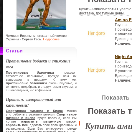
Купить Аминокислоты Dynamic N
доставка, доступные цены.
Amino F
Группа:
Производ
В упаковк
Чемпион Европы, многократный чемпион
Единица 
Украины -
Сергей Гесь.
Подробнее.
Наличие:
Статьи
Night A
Протеиновые добавки и снижение
Группа:
веса
Производ
В упаковк
Протеиновые батончики
проходят
Единица 
пятилетнее испытание, прежде чем их
выпускают в продажу. К тому же,
Наличие:
протеиновые батончики
очень вкусные, и
их можно подобрать и с фруктовым вкусом, и
с шоколадным, и с кофейным.
Показать 
Протеин: сывороточный или
казеиновый?
Показать 
Спортивное питание в Киеве
можно
употреблять с разными целями.
Спортивное
питание в Киеве
будет полезно, если Вы
хотите
нарастить мышечную массу
,
Купить ам
сбросить вес
, сделать свое тело красивым и
рельефным. Если Вас интересует прежде