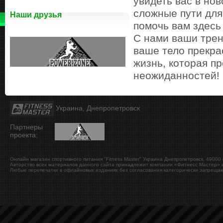
увидеть вас в но
сложные пути для
Наши друзья
помочь вам здесь 
С нами ваши трен
ваше тело прекра
жизнь, которая п
неожиданностей!
Украина, Днепропетровск
Партнеры
проекта:
Онлайн магазин спортивного питания "Fitness Master"
Украина
Днепропетровск
,
49000
Авторство всех материалов данного сайта принадлежит компании «Фитнесс Мастер» и
Любые перепечатки в офлайновых изданиях без согласования категорически запрещаю