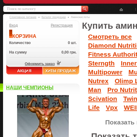
Спортивное питание
Каталог продукции
Аминокислоты
Купить ами
Вход
Регистрация
Смотреть все
КОРЗИНА
Количество
0 шт.
Diamond Nutrit
На сумму
0,00 грн.
Fitness Authori
Sterngth
Inne
Оформить заказ
Multipower
Mu
Nutrex
Olimp 
НАШИ ЧЕМПИОНЫ
Man
Pro Nutri
Scivation
Twin
Life
Vpx
WEI
Показать 
Показать 