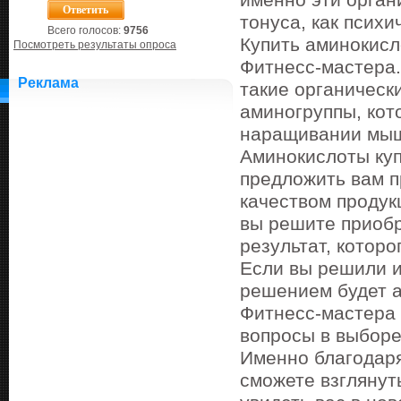
именно эти орган
тонуса, как психи
Всего голосов:
9756
Купить аминокисл
Посмотреть результаты опроса
Фитнесс-мастера.
Реклама
такие органическ
аминогруппы, кот
наращивании мыш
Аминокислоты куп
предложить вам п
качеством продук
вы решите приобр
результат, которо
Если вы решили и
решением будет а
Фитнесс-мастера 
вопросы в выборе
Именно благодаря
сможете взглянут