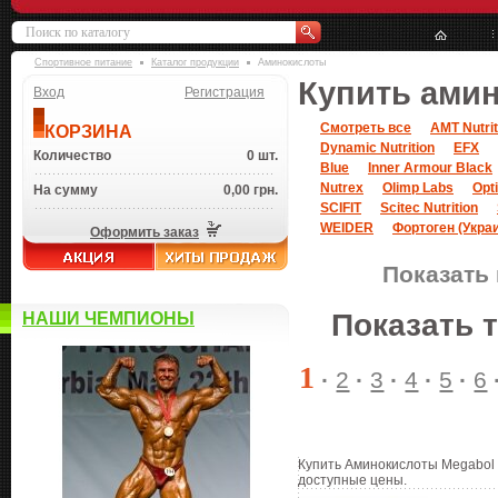
Спортивное питание
Каталог продукции
Аминокислоты
Купить ами
Вход
Регистрация
Смотреть все
AMT Nutrit
КОРЗИНА
Dynamic Nutrition
EFX
Количество
0 шт.
Blue
Inner Armour Black
Nutrex
Olimp Labs
Opt
На сумму
0,00 грн.
SCIFIT
Scitec Nutrition
WEIDER
Фортоген (Укра
Оформить заказ
Показать 
Показать 
НАШИ ЧЕМПИОНЫ
1
·
2
·
3
·
4
·
5
·
6
Купить Аминокислоты Megabol в
доступные цены.