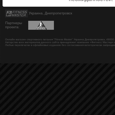
Украина, Днепропетровск
Партнеры
проекта:
Онлайн магазин спортивного питания "Fitness Master"
Украина
Днепропетровск
,
49000
Авторство всех материалов данного сайта принадлежит компании «Фитнесс Мастер» и
Любые перепечатки в офлайновых изданиях без согласования категорически запрещаю