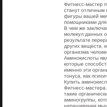
Фитнесс-мастер п
станут отличным 
фигуры вашей ме
помощниками для
В чем же заключа
молекул данных о
результате перер
других веществ, 
организма челове
Аминокислоты яв
которые способс
именно эти орган
тонуса, как психи
Купить аминокисл
Фитнесс-мастера.
такие органическ
аминогруппы, кот
наращивании мыш