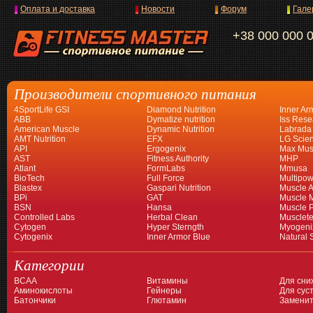
Оплата и доставка
Новости
Форум
Гале
+38 000 000 
Производители спортивного питания
4SportLife GSI
Diamond Nutrition
Inner Ar
ABB
Dymatize nutrition
Iss Rese
American Muscle
Dynamic Nutrition
Labrada
AMT Nutrition
EFX
LG Scien
API
Ergogenix
Max Mus
AST
Fitness Authority
MHP
Atlant
FormLabs
Mmusa
BioTech
Full Force
Multipow
Blastex
Gaspari Nutrition
Muscle A
BPi
GAT
Muscle 
BSN
Hansa
Muscle 
Controlled Labs
Herbal Clean
Musclet
Cytogen
Hyper Sterngth
Myogeni
Cytogenix
Inner Armor Blue
Natural 
Категории
BCAA
Витамины
Для сни
Аминокислоты
Гейнеры
Для суст
Батончики
Глютамин
Заменит