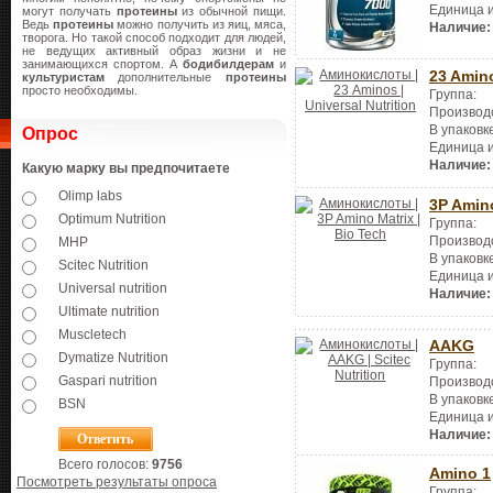
Единица 
могут получать
протеины
из обычной пищи.
Ведь
протеины
можно получить из яиц, мяса,
Наличие:
творога. Но такой способ подходит для людей,
не ведущих активный образ жизни и не
занимающихся спортом. А
бодибилдерам
и
23 Amin
культуристам
дополнительные
протеины
просто необходимы.
Группа:
Производ
В упаковк
Опрос
Единица 
Наличие:
Какую марку вы предпочитаете
Olimp labs
3P Amin
Optimum Nutrition
Группа:
Производ
MHP
В упаковк
Scitec Nutrition
Единица 
Universal nutrition
Наличие:
Ultimate nutrition
Muscletech
AAKG
Dymatize Nutrition
Группа:
Gaspari nutrition
Производ
В упаковк
BSN
Единица 
Наличие:
Всего голосов:
9756
Amino 1
Посмотреть результаты опроса
Группа: