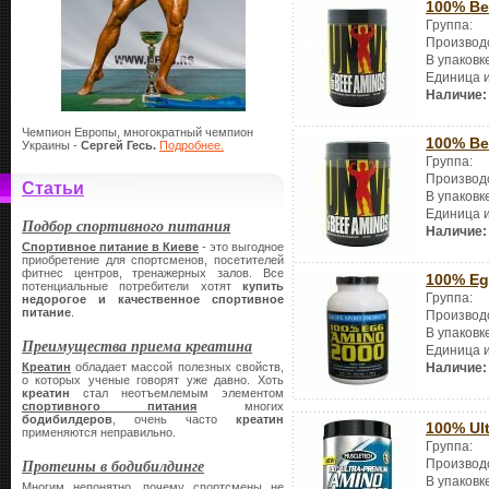
100% Be
Группа:
Производ
В упаковк
Единица 
Наличие:
Чемпион Европы, многократный чемпион
100% Be
Украины -
Сергей Гесь.
Подробнее.
Группа:
Производ
Статьи
В упаковк
Единица 
Подбор спортивного питания
Наличие:
Спортивное питание в Киеве
- это выгодное
приобретение для спортсменов, посетителей
фитнес центров, тренажерных залов. Все
100% Eg
потенциальные потребители хотят
купить
Группа:
недорогое и качественное спортивное
питание
.
Производ
В упаковк
Преимущества приема креатина
Единица 
Креатин
обладает массой полезных свойств,
Наличие:
о которых ученые говорят уже давно. Хоть
креатин
стал неотъемлемым элементом
спортивного питания
многих
бодибилдеров
, очень часто
креатин
100% Ul
применяются неправильно.
Группа:
Протеины в бодибилдинге
Производ
В упаковк
Многим непонятно, почему спортсмены не