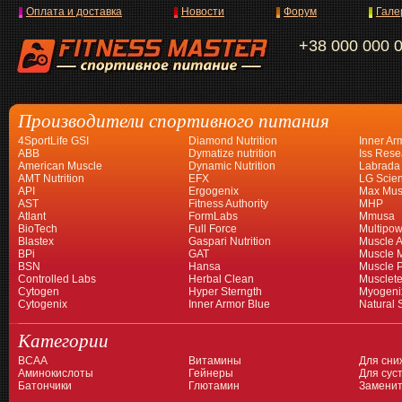
Оплата и доставка
Новости
Форум
Гале
+38 000 000 
Производители спортивного питания
4SportLife GSI
Diamond Nutrition
Inner Ar
ABB
Dymatize nutrition
Iss Rese
American Muscle
Dynamic Nutrition
Labrada
AMT Nutrition
EFX
LG Scien
API
Ergogenix
Max Mus
AST
Fitness Authority
MHP
Atlant
FormLabs
Mmusa
BioTech
Full Force
Multipow
Blastex
Gaspari Nutrition
Muscle A
BPi
GAT
Muscle 
BSN
Hansa
Muscle 
Controlled Labs
Herbal Clean
Musclet
Cytogen
Hyper Sterngth
Myogeni
Cytogenix
Inner Armor Blue
Natural 
Категории
BCAA
Витамины
Для сни
Аминокислоты
Гейнеры
Для суст
Батончики
Глютамин
Заменит