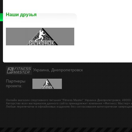
Наши друзья
Украина, Днепропетровск
Партнеры
проекта:
Онлайн магазин спортивного питания "Fitness Master"
Украина
Днепропетровск
,
49000
Авторство всех материалов данного сайта принадлежит компании «Фитнесс Мастер» и
Любые перепечатки в офлайновых изданиях без согласования категорически запрещаю