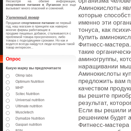
организма челове
Несмотря на обилие информации,
спортивное питание в Луганске
все еще
Аминокислоты яв
вызывает много опасений и сомнений.
которые способс
Уцененный товар
именно эти орган
Продавая
спортивное питание
не первый
год, наш магазин в принципе как наверно
тонуса, как психи
многие фирмы работающие в
продаже пищевых добавок, сталкиваются с
Купить аминокисл
проблемой товара просроченного, либо
товара с подходящими сроками. Но как и
Фитнесс-мастера.
водится всегда найдутся люди которым такой
товар интересен...
такие органическ
аминогруппы, кот
Опрос
наращивании мыш
Какую марку вы предпочитаете
Аминокислоты куп
Olimp labs
предложить вам п
Optimum Nutrition
качеством продук
MHP
Scitec Nutrition
вы решите приобр
Universal nutrition
результат, которо
Ultimate nutrition
Если вы решили и
Muscletech
решением будет а
Dymatize Nutrition
Фитнесс-мастера 
Gaspari nutrition
BSN