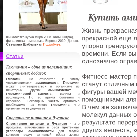
Купить ам
Жизнь прекрасная
прекрасной еще л
Финалистка кубка мира 2008- Калининград,
финалистка чемпионата Европы 2010- Донецк.
упорно тренируют
Светлана Шабельная
Подробнее.
времени. Если вы
Статьи
однозначно оправ
Глютамин – одна из полезнейших
спортивных добавок
Фитнесс-мастер п
Глютамин
не относится к числу
станут отличным 
«незаменимых»
аминокислот
.
Глютамин
может синтезироваться в организме из
некоторых других
аминокислот
-
фигуры вашей ме
глютаминовой кислоты
, валина и
изолейцина. Но во время болезней и
помощниками для
стрессов некоторым частям организма
необходимо так много
глютамина
, что
В чем же заключа
организм не выдерживает.
молекул данных о
Cпортивное питание в Луганске
результате перер
Cпортивное питание в Луганске
- это
продукты, включающие в себя
протеины
,
других веществ, 
углеводы
,
аминокислоты
для людей,
которые ведут активный образ жизни.