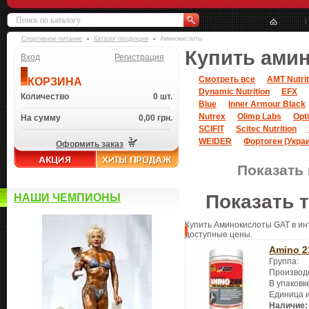
Спортивное питание
Каталог продукции
Аминокислоты
Купить ами
Вход
Регистрация
Смотреть все
AMT Nutrit
КОРЗИНА
Dynamic Nutrition
EFX
Количество
0 шт.
Blue
Inner Armour Black
Nutrex
Olimp Labs
Opt
На сумму
0,00 грн.
SCIFIT
Scitec Nutrition
WEIDER
Фортоген (Укра
Оформить заказ
Показать 
Показать 
НАШИ ЧЕМПИОНЫ
Купить Аминокислоты GAT в инт
доступные цены.
Amino 2
Группа:
Производ
В упаковк
Единица 
Наличие: