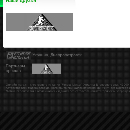
Наши друзья
Украина, Днепропетровск
Партнеры
проекта:
Онлайн магазин спортивного питания "Fitness Master"
Украина
Днепропетровск
,
49000
Авторство всех материалов данного сайта принадлежит компании «Фитнесс Мастер» и
Любые перепечатки в офлайновых изданиях без согласования категорически запрещаю