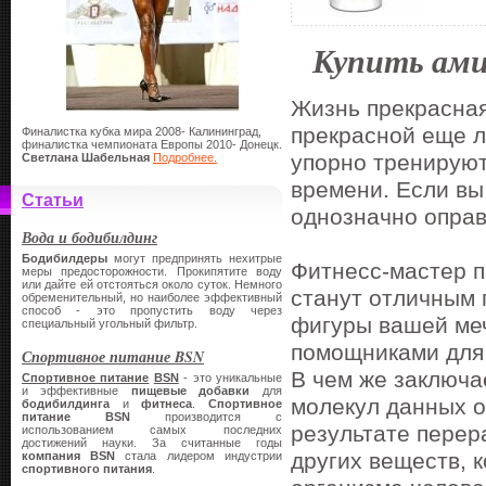
Купить ам
Жизнь прекрасная
прекрасной еще л
Финалистка кубка мира 2008- Калининград,
финалистка чемпионата Европы 2010- Донецк.
упорно тренируют
Светлана Шабельная
Подробнее.
времени. Если вы
Статьи
однозначно оправ
Вода и бодибилдинг
Бодибилдеры
могут предпринять нехитрые
Фитнесс-мастер п
меры предосторожности. Прокипятите воду
или дайте ей отстояться около суток. Немного
станут отличным 
обременительный, но наиболее эффективный
способ - это пропустить воду через
фигуры вашей ме
специальный угольный фильтр.
помощниками для
Спортивное питание BSN
В чем же заключа
Спортивное питание
BSN
- это уникальные
и эффективные
пищевые добавки
для
молекул данных о
бодибилдинга
и
фитнеса
.
Спортивное
питание
BSN
производится с
результате перер
использованием самых последних
достижений науки. За считанные годы
других веществ, 
компания
BSN
стала лидером индустрии
спортивного питания
.