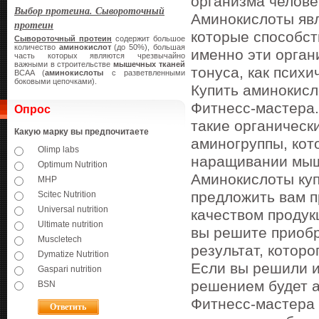
организма челове
Выбор протеина. Сывороточный
Аминокислоты яв
протеин
которые способс
Сывороточный протеин
содержит большое
количество
аминокислот
(до 50%), большая
именно эти орган
часть которых являются чрезвычайно
важными в строительстве
мышечных тканей
тонуса, как психи
BCAA (
аминокислоты
с разветвленными
боковыми цепочками).
Купить аминокисл
Фитнесс-мастера.
Опрос
такие органическ
Какую марку вы предпочитаете
аминогруппы, кот
Olimp labs
наращивании мыш
Optimum Nutrition
Аминокислоты куп
MHP
предложить вам п
Scitec Nutrition
Universal nutrition
качеством продук
Ultimate nutrition
вы решите приобр
Muscletech
результат, которо
Dymatize Nutrition
Если вы решили и
Gaspari nutrition
решением будет а
BSN
Фитнесс-мастера 