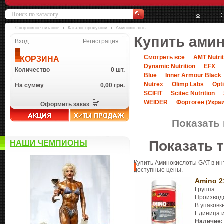
Спортивное питание
Каталог продукции
Аминокислоты
Купить ами
Вход
Регистрация
Смотреть все
AMT Nutrit
КОРЗИНА
Dynamic Nutrition
EFX
Количество
0 шт.
Blue
Inner Armour Black
Nutrex
Olimp Labs
Opt
На сумму
0,00 грн.
SCIFIT
Scitec Nutrition
WEIDER
Фортоген (Укра
Оформить заказ
Показать 
Показать 
НАШИ ЧЕМПИОНЫ
Купить Аминокислоты GAT в инт
доступные цены.
Amino 2
Группа:
Производ
В упаковк
Единица 
Наличие: