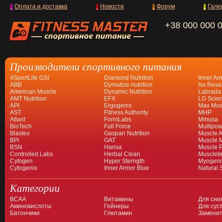
Оплата и доставка
Новости
Форум
Гале
+38 000 000 
Производители спортивного питания
4SportLife GSI
Diamond Nutrition
Inner Ar
ABB
Dymatize nutrition
Iss Rese
American Muscle
Dynamic Nutrition
Labrada
AMT Nutrition
EFX
LG Scien
API
Ergogenix
Max Mus
AST
Fitness Authority
MHP
Atlant
FormLabs
Mmusa
BioTech
Full Force
Multipow
Blastex
Gaspari Nutrition
Muscle A
BPi
GAT
Muscle 
BSN
Hansa
Muscle 
Controlled Labs
Herbal Clean
Musclet
Cytogen
Hyper Sterngth
Myogeni
Cytogenix
Inner Armor Blue
Natural 
Категории
BCAA
Витамины
Для сни
Аминокислоты
Гейнеры
Для суст
Батончики
Глютамин
Заменит