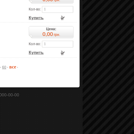
Кол-во:
Купить
Цена:
0,00
грн.
Кол-во:
Купить
все
·
60
·
·
000-00-00