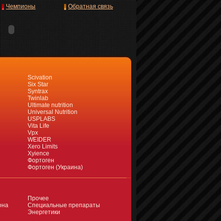
Чемпионы
Обратная связь
Scivation
Six Star
Syntrax
Twinlab
Ultimate nutrition
Universal Nutrition
USPLABS
Vita Life
Vpx
WEIDER
Xero Limits
Xyience
Фортоген
Фортоген (Украина)
Прочее
она
Специальные препараты
Энергетики