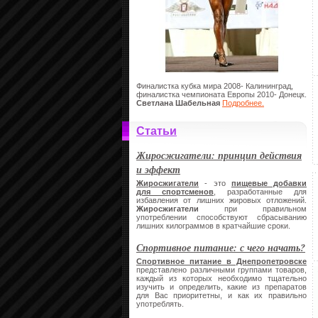
Финалистка кубка мира 2008- Калининград,
финалистка чемпионата Европы 2010- Донецк.
Светлана Шабельная
Подробнее.
Статьи
Жиросжигатели: принцип действия
и эффект
Жиросжигатели
- это
пищевые добавки
для спортсменов
, разработанные для
избавления от лишних жировых отложений.
Жиросжигатели
при правильном
употреблении способствуют сбрасыванию
лишних килограммов в кратчайшие сроки.
Спортивное питание: с чего начать?
Спортивное питание в Днепропетровске
представлено различными группами товаров,
каждый из которых необходимо тщательно
изучить и определить, какие из препаратов
для Вас приоритетны, и как их правильно
употреблять.