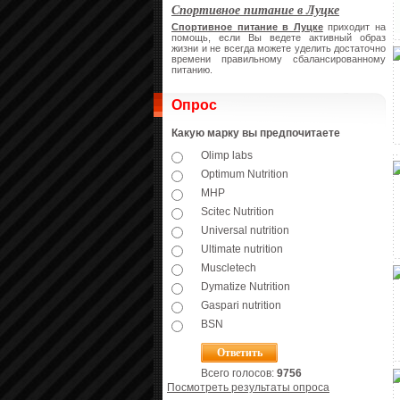
Спортивное питание в Луцке
Спортивное питание в Луцке
приходит на
помощь, если Вы ведете активный образ
жизни и не всегда можете уделить достаточно
времени правильному сбалансированному
питанию.
Опрос
Какую марку вы предпочитаете
Olimp labs
Optimum Nutrition
MHP
Scitec Nutrition
Universal nutrition
Ultimate nutrition
Muscletech
Dymatize Nutrition
Gaspari nutrition
BSN
Всего голосов:
9756
Посмотреть результаты опроса