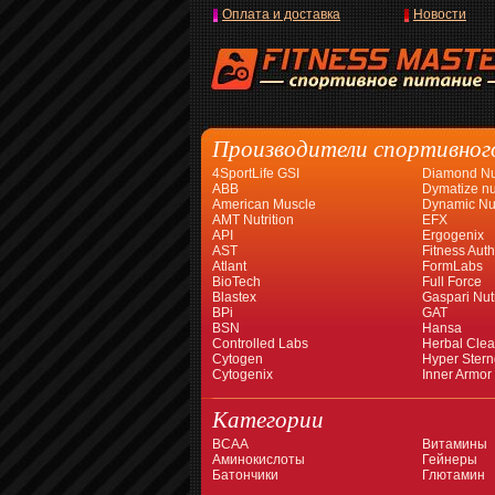
Оплата и доставка
Новости
Производители спортивног
4SportLife GSI
Diamond Nut
ABB
Dymatize nut
American Muscle
Dynamic Nut
AMT Nutrition
EFX
API
Ergogenix
AST
Fitness Auth
Atlant
FormLabs
BioTech
Full Force
Blastex
Gaspari Nutr
BPi
GAT
BSN
Hansa
Controlled Labs
Herbal Cle
Cytogen
Hyper Stern
Cytogenix
Inner Armor
Категории
BCAA
Витамины
Аминокислоты
Гейнеры
Батончики
Глютамин