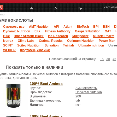
Рассылк
лоты
Аминокислоты
Смотреть все
AMT Nutrition
API
Atlant
BioTech
BPi
BSN
D
Dynamic Nutrition
EFX
Fitness Authority
Gaspari Nutrition
GAT
Blue
Inner Armour Black
Iss Research
Multipower
Muscle Pharm
Nutrex
Olimp Labs
Optimal Results
Optimum Nutrition
Power Man
SCIFIT
Scitec Nutrition
Scivation
Twinlab
Ultimate nutrition
Unive
WEIDER
Фортоген (Украина)
Показать позиций на странице: ·
15
·
30
·
45
Показать только в наличии
упить Аминокислоты Universal Nutrition в интернет магазине спортивного пита
оставка, доступные цены.
100% Beef Aminos
Группа:
Аминокислоты
Производство:
Universal Nutrition
В упаковке:
200
Единица измерения:
tab
Наличие:
нет
100% Beef Aminos