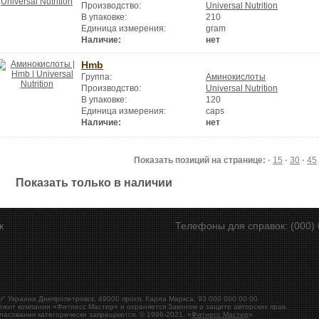
Производство:
Universal Nutrition
В упаковке:
210
Единица измерения:
gram
Наличие:
нет
Hmb
Группа:
Аминокислоты
Производство:
Universal Nutrition
В упаковке:
120
Единица измерения:
caps
Наличие:
нет
Показать позиций на странице: ·
15
·
30
·
45
Показать только в наличии
ск
Телефоны для справок: (000) 
r"
Украина
Днепропетровск
,
49000
просп. Карла Маркса, 93
000 000 00 00
ежит компании «Фитнесс Мастер» и охраняется Законом о защите авторских прав.
ласования категорически запрещаются. © 1996-2021, «
Фитнесс Мастер
»