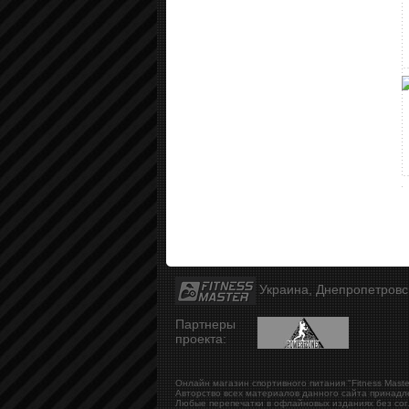
Украина, Днепропетров
Партнеры
проекта:
Онлайн магазин спортивного питания "Fitness Maste
Авторство всех материалов данного сайта принадл
Любые перепечатки в офлайновых изданиях без сог