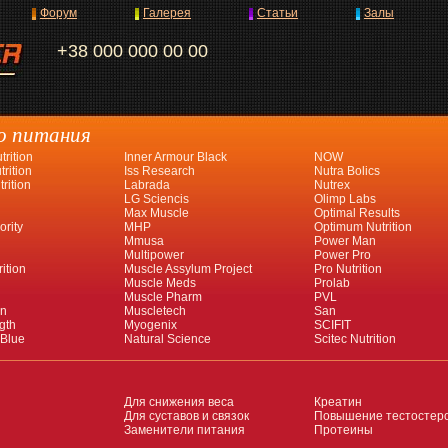
Форум
Галерея
Статьи
Залы
+38 000 000 00 00
о питания
rition
Inner Armour Black
NOW
rition
Iss Research
Nutra Bolics
rition
Labrada
Nutrex
LG Sciencis
Olimp Labs
Max Muscle
Optimal Results
ority
MHP
Optimum Nutrition
Mmusa
Power Man
Multipower
Power Pro
ition
Muscle Assylum Project
Pro Nutrition
Muscle Meds
Prolab
Muscle Pharm
PVL
an
Muscletech
San
gth
Myogenix
SCIFIT
 Blue
Natural Science
Scitec Nutrition
Для снижения веса
Креатин
Для суставов и связок
Повышение тестостер
Заменители питания
Протеины