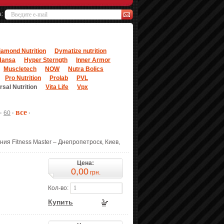
а:
iamond Nutrition
Dymatize nutrition
Hansa
Hyper Sterngth
Inner Armor
Muscletech
NOW
Nutra Bolics
Pro Nutrition
Prolab
PVL
rsal Nutrition
Vita Life
Vpx
все
·
60
·
·
ния Fitness Master – Днепропетроск, Киев,
Цена:
0,00
грн.
Кол-во:
Купить