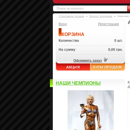
Спортивное питание
Каталог продукции
Аминокис
Вход
Регистрация
КОРЗИНА
Количество
0 шт.
На сумму
0,00 грн.
Оформить заказ
К
НАШИ ЧЕМПИОНЫ
д