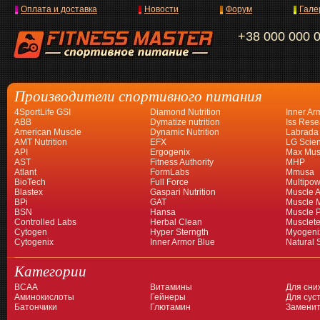
Оплата и доставка
Новости
Форум
Гале
+38 000 000 
Производители спортивного питания
4SportLife GSI
Diamond Nutrition
Inner Ar
ABB
Dymatize nutrition
Iss Rese
American Muscle
Dynamic Nutrition
Labrada
AMT Nutrition
EFX
LG Scien
API
Ergogenix
Max Mus
AST
Fitness Authority
MHP
Atlant
FormLabs
Mmusa
BioTech
Full Force
Multipow
Blastex
Gaspari Nutrition
Muscle A
BPi
GAT
Muscle 
BSN
Hansa
Muscle 
Controlled Labs
Herbal Clean
Musclet
Cytogen
Hyper Sterngth
Myogeni
Cytogenix
Inner Armor Blue
Natural 
Категории
BCAA
Витамины
Для сни
Аминокислоты
Гейнеры
Для суст
Батончики
Глютамин
Заменит