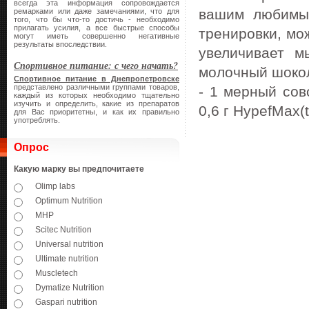
всегда эта информация сопровождается
вашим любимым
ремарками или даже замечаниями, что для
того, что бы что-то достичь - необходимо
прилагать усилия, а все быстрые способы
тренировки, мо
могут иметь совершенно негативные
результаты впоследствии.
увеличивает м
Спортивное питание: с чего начать?
молочный шокол
Спортивное питание в Днепропетровске
представлено различными группами товаров,
- 1 мерный сов
каждый из которых необходимо тщательно
изучить и определить, какие из препаратов
0,6 г HypefMax(
для Вас приоритетны, и как их правильно
употреблять.
Опрос
Какую марку вы предпочитаете
Olimp labs
Optimum Nutrition
MHP
Scitec Nutrition
Universal nutrition
Ultimate nutrition
Muscletech
Dymatize Nutrition
Gaspari nutrition