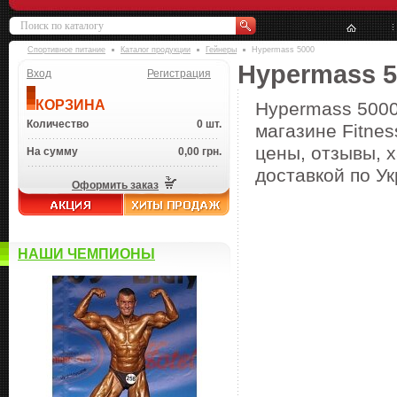
Спортивное питание
Каталог продукции
Гейнеры
Hypermass 5000
Hypermass 5
Вход
Регистрация
КОРЗИНА
Hypermass 5000
Количество
0 шт.
магазине Fitne
цены, отзывы, х
На сумму
0,00 грн.
доставкой по Ук
Оформить заказ
НАШИ ЧЕМПИОНЫ