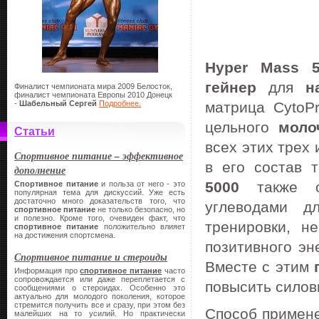
Hyper Mass 
гейнер
для
н
Финалист чемпионата мира 2009 Белосток,
финалист чемпионата Европы 2010 Донецк
-
Шабельный Сергей
Подробнее.
матрица CytoP
цельного
моло
Статьи
всех этих трех
Спортивное питание – эффективное
в его состав 
дополнение
5000
также об
Спортивное питание
и польза от него - это
популярная тема для дискуссий. Уже есть
достаточно много доказательств того, что
углеводами д
спортивное питание
не только безопасно, но
и полезно. Кроме того, очевиден факт, что
тренировки, н
спортивное питание
положительно влияет
на достижения спортсмена.
позитивного эн
Спортивное питание и стероиды
Вместе с этим
Информация про
спортивное питание
часто
сопровождается или даже переплетается с
повысить силов
сообщениями о стероидах. Особенно это
актуально для молодого поколения, которое
стремится получить все и сразу, при этом без
Способ примене
малейших на то усилий. Но практически