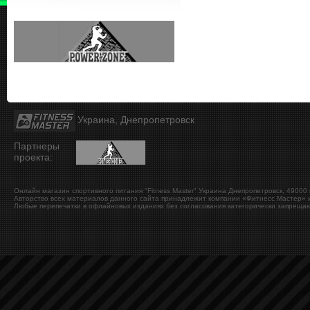
Украина, Днепропетровск
Партнеры
проекта:
Онлайн магазин спортивного питания "Fitness Master"
Украина
Днепропетровск
,
49000
Авторство всех материалов данного сайта принадлежит компании «Фитнесс Мастер» и
Любые перепечатки в офлайновых изданиях без согласования категорически запрещаю