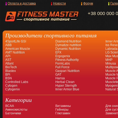
Оплата и доставка
Новости
Форум
Гале
+38 000 000 
Производители спортивного питания
4SportLife GSI
Diamond Nutrition
Inner Ar
ABB
Dymatize nutrition
Iss Rese
American Muscle
Dynamic Nutrition
Labrada
AMT Nutrition
EFX
LG Scien
API
Ergogenix
Max Mus
AST
Fitness Authority
MHP
Atlant
FormLabs
Mmusa
BioTech
Full Force
Multipow
Blastex
Gaspari Nutrition
Muscle A
BPi
GAT
Muscle 
BSN
Hansa
Muscle 
Controlled Labs
Herbal Clean
Musclet
Cytogen
Hyper Sterngth
Myogeni
Cytogenix
Inner Armor Blue
Natural 
Категории
BCAA
Витамины
Для сни
Аминокислоты
Гейнеры
Для суст
Батончики
Глютамин
Заменит