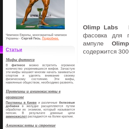
Olimp Labs L-
фасовка для п
Чемпион Европы, многократный чемпион
Украины -
Сергей Гесь.
Подробнее.
ампуле
Olim
Статьи
содержится 300
Мифы фитнеса
В
фитнесе
можно встретить огромное
количество укоренившихся мифов. Зачастую
эти мифы мешают многим начать заниматься
спортом и уделять внимание своему
физическому состоянию. Эти мифы,
навеянные обществом, необходимо развеять.
Протеины и аминокислоты в
организме
Протеины в Киеве
и различные
белковые
добавки
в желудке расщепляются путем
обработки их энзимом, который называется
пепсин. В результате длинные цепи
аминокислот
распадаются на более краткие.
Аминокислоты и строение