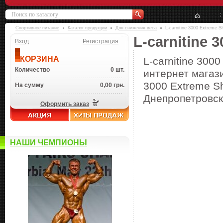
Спортивное питание
Каталог продукции
Для снижения веса
L-carnitine 3000 Extreme S
L-carnitine 
Вход
Регистрация
КОРЗИНА
L-carnitine 300
Количество
0 шт.
интернет магази
3000 Extreme Sh
На сумму
0,00 грн.
Днепропетровске
Оформить заказ
НАШИ ЧЕМПИОНЫ