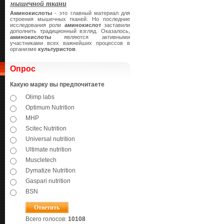
мышечной ткани
Аминокислоты
- это главный материал для
строения мышечных тканей. Но последние
исследования роли
аминокислот
заставили
дополнить традиционный взгляд. Оказалось,
аминокислоты
являются активными
участниками всех важнейших процессов в
организме
культуристов
.
Опрос
Какую марку вы предпочитаете
Olimp labs
Optimum Nutrition
MHP
Scitec Nutrition
Universal nutrition
Ultimate nutrition
Muscletech
Dymatize Nutrition
Gaspari nutrition
BSN
Всего голосов:
10108