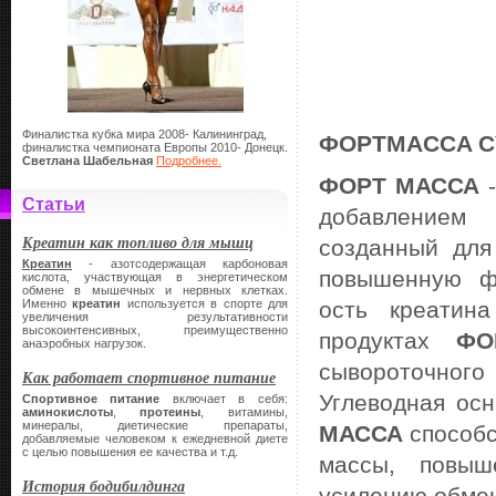
Финалистка кубка мира 2008- Калининград,
ФОРТMACCA С
финалистка чемпионата Европы 2010- Донецк.
Светлана Шабельная
Подробнее.
ФОРТ МАССА
-
Статьи
добавлением 
Креатин как топливо для мышц
созданный для
Креатин
- азотсодержащая карбоновая
повышенную фи
кислота, участвующая в энергетическом
обмене в мышечных и нервных клетках.
Именно
креатин
используется в спорте для
ость креатин
увеличения результативности
высокоинтенсивных, преимущественно
продуктах
ФО
анаэробных нагрузок.
сывороточног
Как работает спортивное питание
Углеводная ос
Спортивное питание
включает в себя:
аминокислоты
,
протеины
, витамины,
минералы, диетические препараты,
МАССА
способс
добавляемые человеком к ежедневной диете
с целью повышения ее качества и т.д.
массы, повыш
История бодибилдинга