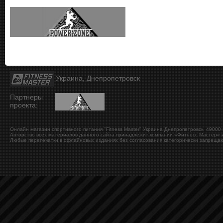
Украина, Днепропетровск
Партнеры
проекта:
Онлайн магазин спортивного питания "Fitness Master"
Украина
Днепропетровск
,
49000
Авторство всех материалов данного сайта принадлежит компании «Фитнесс Мастер» и
Любые перепечатки в офлайновых изданиях без согласования категорически запрещаю