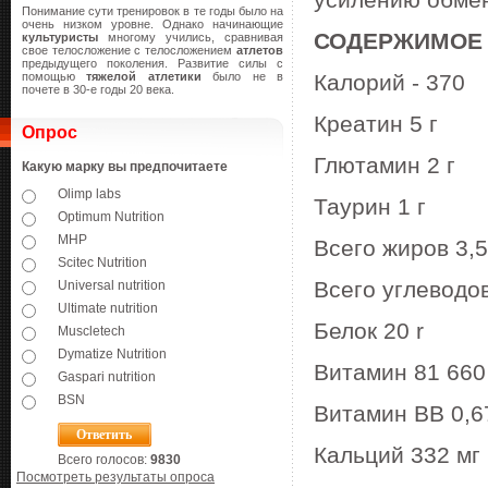
усилению обмен
Понимание сути тренировок в те годы было на
очень низком уровне. Однако начинающие
СОДЕРЖИМОЕ В 
культуристы
многому учились, сравнивая
свое телосложение с телосложением
атлетов
предыдущего поколения. Развитие силы с
помощью
тяжелой атлетики
было не в
Калорий - 370
почете в 30-е годы 20 века.
Креатин 5 г
Опрос
Глютамин 2 г
Какую марку вы предпочитаете
Olimp labs
Таурин 1 г
Optimum Nutrition
MHP
Всего жиров 3,5
Scitec Nutrition
Всего углеводов
Universal nutrition
Ultimate nutrition
Белок 20 r
Muscletech
Dymatize Nutrition
Витамин 81 660
Gaspari nutrition
BSN
Витамин ВВ 0,6
Кальций 332 мг
Всего голосов:
9830
Посмотреть результаты опроса