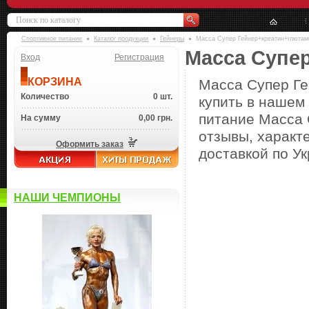
Спортивное питание
Каталог продукции
Гейнеры
Масса Супер Гейнер+креатин+глютам
Масса Супе
Вход
Регистрация
КОРЗИНА
Масса Супер Ге
Количество
0 шт.
купить в нашем 
питание Масса 
На сумму
0,00 грн.
отзывы, характе
Оформить заказ
доставкой по Ук
НАШИ ЧЕМПИОНЫ