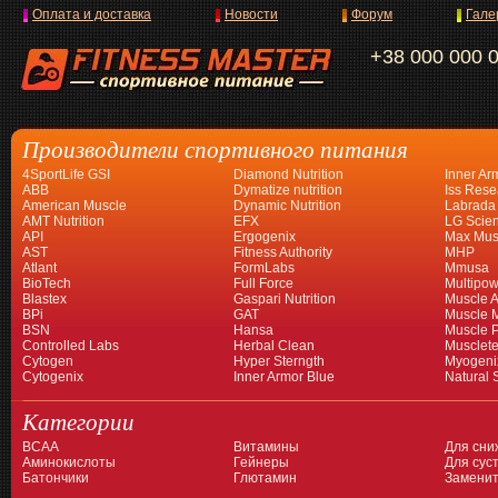
Оплата и доставка
Новости
Форум
Гале
+38 000 000 
Производители спортивного питания
4SportLife GSI
Diamond Nutrition
Inner Ar
ABB
Dymatize nutrition
Iss Rese
American Muscle
Dynamic Nutrition
Labrada
AMT Nutrition
EFX
LG Scien
API
Ergogenix
Max Mus
AST
Fitness Authority
MHP
Atlant
FormLabs
Mmusa
BioTech
Full Force
Multipow
Blastex
Gaspari Nutrition
Muscle A
BPi
GAT
Muscle 
BSN
Hansa
Muscle 
Controlled Labs
Herbal Clean
Musclet
Cytogen
Hyper Sterngth
Myogeni
Cytogenix
Inner Armor Blue
Natural 
Категории
BCAA
Витамины
Для сни
Аминокислоты
Гейнеры
Для суст
Батончики
Глютамин
Заменит