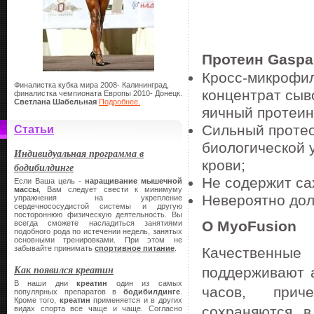
Протеин Gaspa
Кросс-микрофил
Финалистка кубка мира 2008- Калининград,
концентрат сыв
финалистка чемпионата Европы 2010- Донецк.
Светлана Шабельная
Подробнее.
яичный протеин
Сильный протео
Статьи
биологической 
Индивидуальная программа в
крови;
бодибилдинге
Не содержит са
Если Ваша цель -
наращивание мышечной
массы
, Вам следует свести к минимуму
Невероятно дол
упражнения на укрепление
сердечнососудистой системы и другую
постороннюю физическую деятельность. Вы
О MyoFusion
всегда сможете насладиться занятиями
подобного рода по истечении недель, занятых
основными тренировками. При этом не
забывайте принимать
спортивное питание
.
Качественные
Как появился креатин
поддерживают а
В наши дни
креатин
один из самых
часов, прич
популярных препаратов в
бодибилдинге
.
Кроме того,
креатин
применяется и в других
сохраняются 
видах спорта все чаще и чаще. Согласно