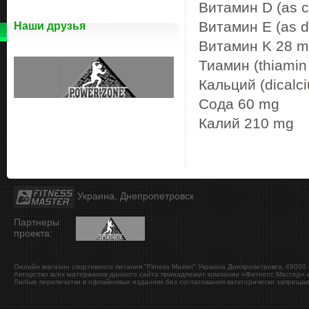
Витамин D (as c
Витамин E (as d
Наши друзья
Витамин K 28 
Тиамин (thiamin
Кальций (dicalc
Сода 60 mg
Калий 210 mg
Украина, Днепропетровск
Партнеры
проекта:
Онлайн магазин спортивного питания "Fitness Master"
Украина
Днепропетровск
,
49000
Авторство всех материалов данного сайта принадлежит компании «Фитнесс Мастер» и
Любые перепечатки в офлайновых изданиях без согласования категорически запрещаю