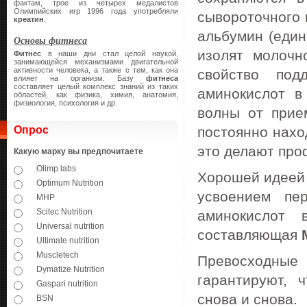
фактам, трое из четырех медалистов
Олимпийских игр 1996 года употребляли
сывороточного 
креатин
.
альбумин (един
Основы фитнеса
изолят молочн
Фитнес
в наши дни стал целой наукой,
занимающейся механизмами двигательной
активности человека, а также с тем, как она
свойство под
влияет на организм. Базу
фитнеса
составляет целый комплекс знаний из таких
аминокислот в
областей, как физика, химия, анатомия,
физиология, психология и др.
волны от при
Опрос
постоянно нахо
это делают про
Какую марку вы предпочитаете
Olimp labs
Хорошей идеей 
Optimum Nutrition
усвоением пе
MHP
Scitec Nutrition
аминокислот 
Universal nutrition
составляющая
Ultimate nutrition
Muscletech
Превосходные 
Dymatize Nutrition
гарантируют, 
Gaspari nutrition
снова и снова.
BSN