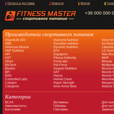
Оплата и доставка
Новости
Форум
Гале
+38 000 000 
Производители спортивного питания
4SportLife GSI
Diamond Nutrition
Inner Ar
ABB
Dymatize nutrition
Iss Rese
American Muscle
Dynamic Nutrition
Labrada
AMT Nutrition
EFX
LG Scien
API
Ergogenix
Max Mus
AST
Fitness Authority
MHP
Atlant
FormLabs
Mmusa
BioTech
Full Force
Multipow
Blastex
Gaspari Nutrition
Muscle A
BPi
GAT
Muscle 
BSN
Hansa
Muscle 
Controlled Labs
Herbal Clean
Musclet
Cytogen
Hyper Sterngth
Myogeni
Cytogenix
Inner Armor Blue
Natural 
Категории
BCAA
Витамины
Для сни
Аминокислоты
Гейнеры
Для суст
Батончики
Глютамин
Заменит