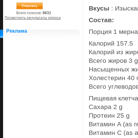
Вкусы
: Изыска
Всего голосов:
9831
Посмотреть результаты опроса
Состав:
Порция 1 мерная
Реклама
Калорий 157.5
Калорий из жир
Всего жиров 3
Насыщенных ж
Холестерин 4
Всего углеводов
Пищевая клетча
Сахара 2 g
Протеин 25 g
Витамин A (as re
Витамин C (as a