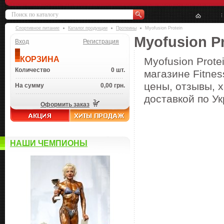
Спортивное питание
Каталог продукции
Протеины
Myofusion Protein
Myofusion Pr
Вход
Регистрация
КОРЗИНА
Myofusion Prote
Количество
0 шт.
магазине Fitnes
цены, отзывы, х
На сумму
0,00 грн.
доставкой по Ук
Оформить заказ
НАШИ ЧЕМПИОНЫ