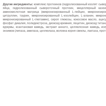
Другие ингредиенты:
комплекс протеинов (гидролизованный изолят сывор
яйца, гидролизованный сывороточный протеин, мицеллярный казеин
аминокислотная матрица (микронизированный L-лейцин, микронизиро
цитруллин, таурин, микронизированный L-изолейцин, L-аланин, микрон
микронизированный L-глютамин), сироп глюкозы, кокосовое масло, ацес
фосфат дикалия, полидекстроза, диоксид кремния, лецитин, диоксид титана
куркумы, ксантановая камедь, экстракт аннато, целлюлозная камедь, ис
энзимов (липаза, амилаза, целлюлаза, волокна корня свеклы, лактаза, прот