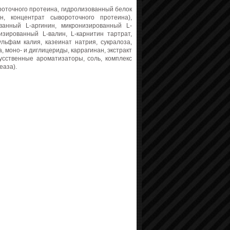
оточного протеина, гидролизованный белок
, концентрат сывороточного протеина),
ванный L-аргинин, микронизированный L-
изированный L-валин, L-карнитин тартрат,
ульфам калия, казеинат натрия, сукралоза,
, моно- и диглицериды, каррагинан, экстракт
кусственные ароматизаторы, соль, комплекс
еаза).