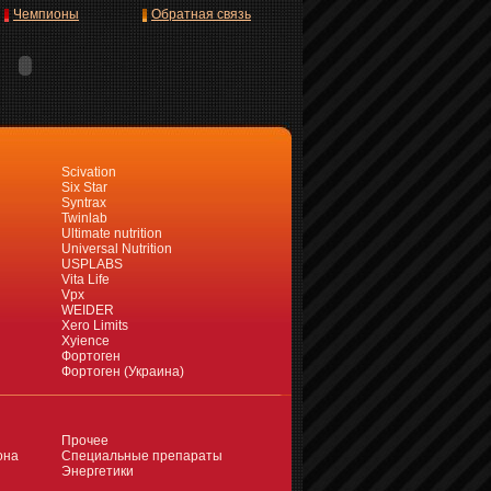
Чемпионы
Обратная связь
Scivation
Six Star
Syntrax
Twinlab
Ultimate nutrition
Universal Nutrition
USPLABS
Vita Life
Vpx
WEIDER
Xero Limits
Xyience
Фортоген
Фортоген (Украина)
Прочее
она
Специальные препараты
Энергетики