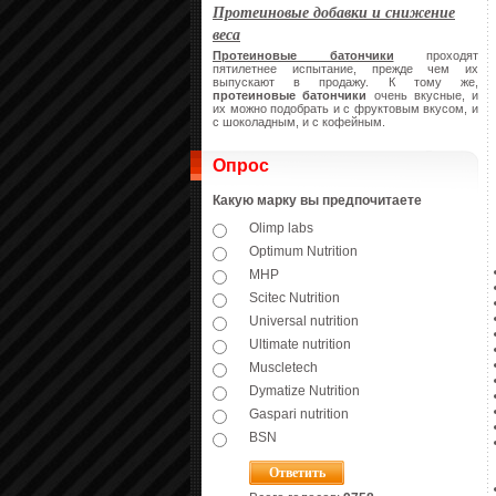
Протеиновые добавки и снижение
веса
Протеиновые батончики
проходят
пятилетнее испытание, прежде чем их
выпускают в продажу. К тому же,
протеиновые батончики
очень вкусные, и
их можно подобрать и с фруктовым вкусом, и
с шоколадным, и с кофейным.
Опрос
Какую марку вы предпочитаете
Olimp labs
Optimum Nutrition
MHP
Scitec Nutrition
Universal nutrition
Ultimate nutrition
Muscletech
Dymatize Nutrition
Gaspari nutrition
BSN