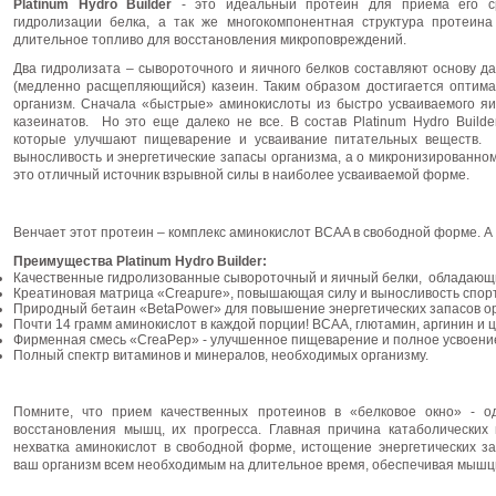
Platinum Hydro Builder
- это идеальный протеин для приема его ср
гидролизации белка, а так же многокомпонентная структура протеин
длительное топливо для восстановления микроповреждений.
Два гидролизата – сывороточного и яичного белков составляют основу 
(медленно расщепляющийся) казеин. Таким образом достигается оптима
организм. Сначала «быстрые» аминокислоты из быстро усваиваемого яич
казеинатов. Но это еще далеко не все. В состав Platinum Hydro Build
которые улучшают пищеварение и усваивание питательных веществ.
выносливость и энергетические запасы организма, а о микронизированном
это отличный источник взрывной силы в наиболее усваиваемой форме.
Венчает этот протеин – комплекс аминокислот BCAA в свободной форме. А 
Преимущества Platinum Hydro Builder:
Качественные гидролизованные сывороточный и яичный белки, обладающи
Креатиновая матрица «Creapure», повышающая силу и выносливость спор
Природный бетаин «BetaPower» для повышение энергетических запасов ор
Почти 14 грамм аминокислот в каждой порции! ВСАА, глютамин, аргинин и
Фирменная смесь «CreaPep» - улучшенное пищеварение и полное усвоени
Полный спектр витаминов и минералов, необходимых организму.
Помните, что прием качественных протеинов в «белковое окно» - од
восстановления мышц, их прогресса. Главная причина катаболических
нехватка аминокислот в свободной форме, истощение энергетических зап
ваш организм всем необходимым на длительное время, обеспечивая мыш