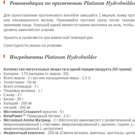
Рекомендации по применению Platinum Hydrobuilde
Для приготовления протеинового коктейля смешайте 1 мерную ложку прот
или обезжиренного молока. Принимайте протеин сразу после тренир
приемами пищи. Хорошей идеей является прием протеина на ночь, чтобы 
уровень аминокислот в крови.
Хранить в сухом месте при комнатной температуре.
Срок годности указан на упаковке.
Ингредиенты Platinum Hydrobuilder
Количество питательных веществ в одной порции продукта (50 грамм):
Калории - 170 (калории от жиров - 20)
Всего жиров - 2 г (из них насыщенные жиры - 1,5 г)
Холестерин - 50 мг
Всего углеводов - 7 г
Пищевые волокна - 1 г
Сахар - 2 г
Белок - 30 г
Кальций - 200 мг
Натрий - 300 мг
Micronized Creapure®
креатин - 5 г
BetaPower™
Природный бетаин - 2,5 г
Micronized Amino Матрица
- 2 г (Micronized аминокислот с разветвленной ц
микронизированный L-глютамин, микронизированный L-аргинин, таурин, L-а
микронизированный L-цитруллин)
Ферментный комплекс
- 200 мг (Свекла волокна, амилазы, протеазы, целл