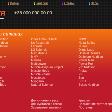
Форум
Галерея
Статьи
Залы
+38 000 000 00 00
о питания
rition
Inner Armour Black
NOW
rition
Iss Research
Nutra Bolics
rition
Labrada
Nutrex
LG Sciencis
Olimp Labs
Max Muscle
Optimal Results
ority
MHP
Optimum Nutrition
Mmusa
Power Man
Multipower
Power Pro
ition
Muscle Assylum Project
Pro Nutrition
Muscle Meds
Prolab
Muscle Pharm
PVL
an
Muscletech
San
gth
Myogenix
SCIFIT
 Blue
Natural Science
Scitec Nutrition
Для снижения веса
Креатин
Для суставов и связок
Повышение тестостер
Заменители питания
Протеины