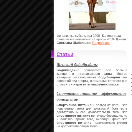
Финалистка кубка мира 2008- Калининград,
финалистка чемпионата Европы 2010- Донецк.
Светлана Шабельная
Подробнее.
Статьи
Женский бодибилдинг
Бодибилдинг
привлекает все больше
женщин в
тренажерные залы
. Многие
женщины рассматривают
бодибилдинг
как
основной вид спорта, с помощью которого они
стремятся
нарастить мышечную массу
.
Спортивное питание – эффективное
дополнение
Спортивное питание
и польза от него - это
популярная тема для дискуссий. Уже есть
достаточно много доказательств того, что
спортивное питание
не только безопасно, но
и полезно. Кроме того, очевиден факт, что
спортивное питание
положительно влияет
на достижения спортсмена.