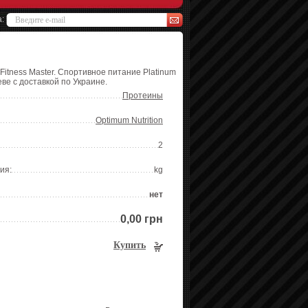
а:
Fitness Master. Спортивное питание Platinum
еве с доставкой по Украине.
Протеины
Optimum Nutrition
2
ия:
kg
нет
0,00 грн
Купить