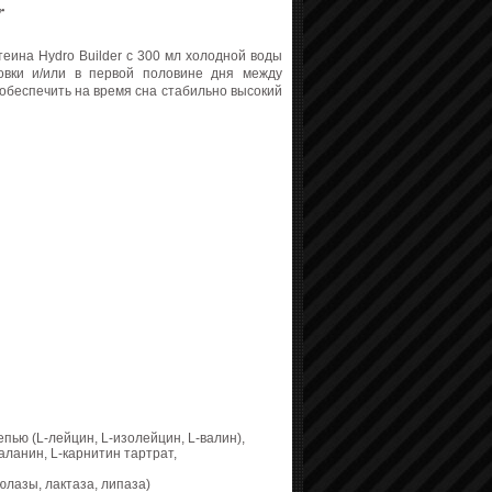
r
еина Hydro Builder с 300 мл холодной воды
овки и/или в первой половине дня между
обеспечить на время сна стабильно высокий
епью (L-лейцин, L-изолейцин, L-валин),
ланин, L-карнитин тартрат,
юлазы, лактаза, липаза)