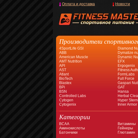
Оплата и доставка
Новости
Производители спортивног
4SportLife GSI
Diamond Nut
ABB
Dymatize nut
American Muscle
Dynamic Nut
AMT Nutrition
EFX
API
Ergogenix
AST
Fitness Auth
Atlant
FormLabs
BioTech
Full Force
Blastex
Gaspari Nutr
BPi
GAT
BSN
Hansa
Controlled Labs
Herbal Cle
Cytogen
Hyper Stern
Cytogenix
Inner Armor
Категории
BCAA
Витамины
Аминокислоты
Гейнеры
Батончики
Глютамин