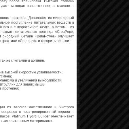
азу после тренировки. Высокая степень
а дает мышцам качественное, а главное –
данного протеина. Дополняет их мицелярный
льное поступление питательных веществ в
ного и сывороточного белка, а потом – из
er входят питательные пептиды «CreaPep»,
 Природный бетаин «BetaPower» улучшает
 креатине «Creapure» и говорить не стоит –
так же глютамин и аргинин.
е высокой скоростью усваиваемости;
тсмена;
ганизма и увеличения выносливости;
 цитруллин для ваших мышц!
е протеина;
ин из залогов качественного и быстрого
 процессов в посттренировочный период –
асов. Platinum Hydro Builder обеспечивает
цы «строительным материалом».