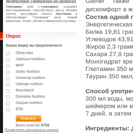
Gainer также
Воздействие глютамина на организм
Глютамин
(или L-
глютамин
) ускоряет
дискомфорт в ж
восстановление, способствует росту объема
клеток, регулирует синтез
протеина
и
Состав одной п
обеспечивает "топливом" мозг, тонкий
кишечник, почки, легкие и иммунную систему.
Энергетическая
Белка 19,81 гр
Опрос
Углеводов 43,9
Жиров 2,3 грам
Какую марку вы предпочитаете
Сахара 27,8 гр
Olimp labs
Optimum Nutrition
Моногидрат кре
MHP
Глютамин 350 
Scitec Nutrition
Таурин 350 ми
Universal nutrition
Ultimate nutrition
Способ употре
Muscletech
Dymatize Nutrition
300 мл воды, м
Gaspari nutrition
шейкером или м
BSN
7 дней, а затем 
Всего голосов:
9758
Ингредиенты:
Д
Посмотреть результаты опроса