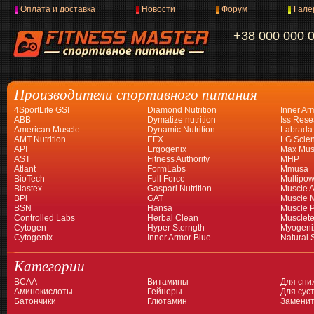
Оплата и доставка
Новости
Форум
Гале
+38 000 000 
Производители спортивного питания
4SportLife GSI
Diamond Nutrition
Inner Ar
ABB
Dymatize nutrition
Iss Rese
American Muscle
Dynamic Nutrition
Labrada
AMT Nutrition
EFX
LG Scien
API
Ergogenix
Max Mus
AST
Fitness Authority
MHP
Atlant
FormLabs
Mmusa
BioTech
Full Force
Multipow
Blastex
Gaspari Nutrition
Muscle A
BPi
GAT
Muscle 
BSN
Hansa
Muscle 
Controlled Labs
Herbal Clean
Musclet
Cytogen
Hyper Sterngth
Myogeni
Cytogenix
Inner Armor Blue
Natural 
Категории
BCAA
Витамины
Для сни
Аминокислоты
Гейнеры
Для суст
Батончики
Глютамин
Заменит