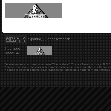
Украина, Днепропетровск
Партнеры
проекта:
Онлайн магазин спортивного питания "Fitness Master"
Украина
Днепропетровск
,
49000
Авторство всех материалов данного сайта принадлежит компании «Фитнесс Мастер» и
Любые перепечатки в офлайновых изданиях без согласования категорически запрещаю