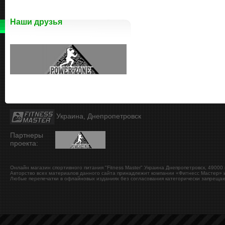
Наши друзья
Украина, Днепропетровск
Партнеры
проекта:
Онлайн магазин спортивного питания "Fitness Master"
Украина
Днепропетровск
,
49000
Авторство всех материалов данного сайта принадлежит компании «Фитнесс Мастер» и
Любые перепечатки в офлайновых изданиях без согласования категорически запрещаю