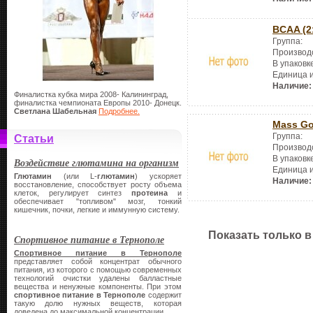
BCAA (2
Группа:
Производ
В упаковк
Единица 
Наличие:
Финалистка кубка мира 2008- Калининград,
финалистка чемпионата Европы 2010- Донецк.
Светлана Шабельная
Подробнее.
Mass Go 
Группа:
Статьи
Производ
В упаковк
Воздействие глютамина на организм
Единица 
Глютамин
(или L-
глютамин
) ускоряет
Наличие:
восстановление, способствует росту объема
клеток, регулирует синтез
протеина
и
обеспечивает "топливом" мозг, тонкий
кишечник, почки, легкие и иммунную систему.
Показать только в
Спортивное питание в Тернополе
Спортивное питание в Тернополе
представляет собой концентрат обычного
питания, из которого с помощью современных
технологий очистки удалены балластные
вещества и ненужные компоненты. При этом
спортивное питание в Тернополе
содержит
такую долю нужных веществ, которая
доведена до максимальной концентрации.