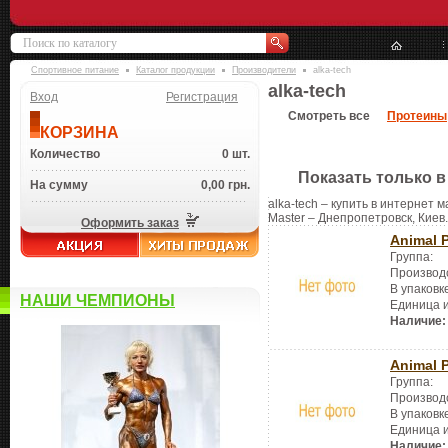
Спортивное питание
Каталог продукции
Производители
alka-tech
alka-tech
Вход
Регистрация
Смотреть все
Протеины
КОРЗИНА
Количество
0 шт.
Показать только в
На сумму
0,00 грн.
alka-tech – купить в интернет 
Master – Днепропетровск, Киев.
Оформить заказ
Animal P
Группа:
Производ
В упаковк
НАШИ ЧЕМПИОНЫ
Единица 
Наличие:
Animal P
Группа:
Производ
В упаковк
Единица 
Наличие: