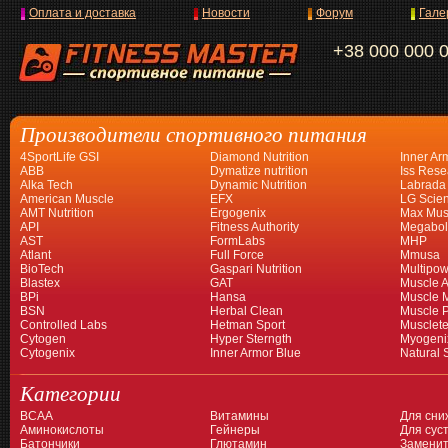
Оплата и доставка
Новости
Форум
Гале
+38 000 000 
Производители спортивного питания
4SportLife GSI
Diamond Nutrition
Inner Ar
ABB
Dymatize nutrition
Iss Rese
Alka Tech
Dynamic Nutrition
Labrada
American Muscle
EFX
LG Scien
AMT Nutrition
Ergogenix
Max Mus
API
Fitness Authority
Megabol
AST
FormLabs
MHP
Atlant
Full Force
Mmusa
BioTech
Gaspari Nutrition
Multipow
Blastex
GAT
Muscle A
BPi
Hansa
Muscle 
BSN
Herbal Clean
Muscle 
Controlled Labs
Hetman Sport
Musclet
Cytogen
Hyper Sterngth
Myogeni
Cytogenix
Inner Armor Blue
Natural 
Категории
BCAA
Витамины
Для сни
Аминокислоты
Гейнеры
Для суст
Батончики
Глютамин
Заменит