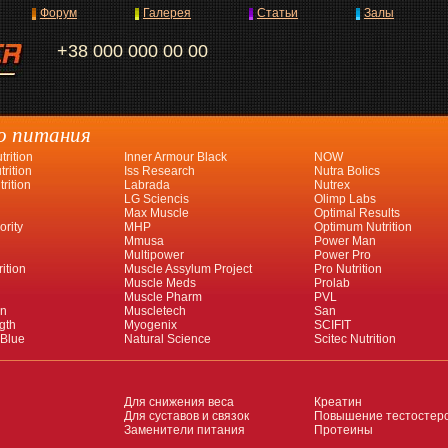
Форум
Галерея
Статьи
Залы
+38 000 000 00 00
о питания
rition
Inner Armour Black
NOW
rition
Iss Research
Nutra Bolics
rition
Labrada
Nutrex
LG Sciencis
Olimp Labs
Max Muscle
Optimal Results
ority
MHP
Optimum Nutrition
Mmusa
Power Man
Multipower
Power Pro
ition
Muscle Assylum Project
Pro Nutrition
Muscle Meds
Prolab
Muscle Pharm
PVL
an
Muscletech
San
gth
Myogenix
SCIFIT
 Blue
Natural Science
Scitec Nutrition
Для снижения веса
Креатин
Для суставов и связок
Повышение тестостер
Заменители питания
Протеины