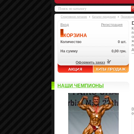
Спортивное питание
Каталог продукции
Производ
Вход
Регистрация
К
п
КОРЗИНА
с
х
Количество
0 шт.
п
д
На сумму
0,00 грн.
Оформить заказ
НАШИ ЧЕМПИОНЫ
D
о