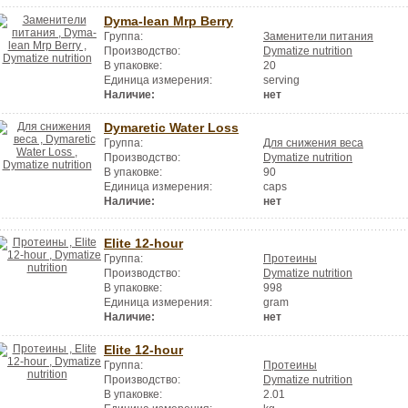
Dyma-lean Mrp Berry
Группа:
Заменители питания
Производство:
Dymatize nutrition
В упаковке:
20
Единица измерения:
serving
Наличие:
нет
Dymaretic Water Loss
Группа:
Для снижения веса
Производство:
Dymatize nutrition
В упаковке:
90
Единица измерения:
caps
Наличие:
нет
Elite 12-hour
Группа:
Протеины
Производство:
Dymatize nutrition
В упаковке:
998
Единица измерения:
gram
Наличие:
нет
Elite 12-hour
Группа:
Протеины
Производство:
Dymatize nutrition
В упаковке:
2.01