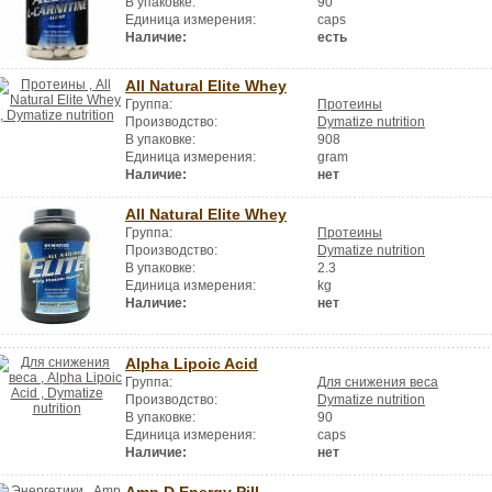
В упаковке:
90
Единица измерения:
caps
Наличие:
есть
All Natural Elite Whey
Группа:
Протеины
Производство:
Dymatize nutrition
В упаковке:
908
Единица измерения:
gram
Наличие:
нет
All Natural Elite Whey
Группа:
Протеины
Производство:
Dymatize nutrition
В упаковке:
2.3
Единица измерения:
kg
Наличие:
нет
Alpha Lipoic Acid
Группа:
Для снижения веса
Производство:
Dymatize nutrition
В упаковке:
90
Единица измерения:
caps
Наличие:
нет
Amp D Energy Pill