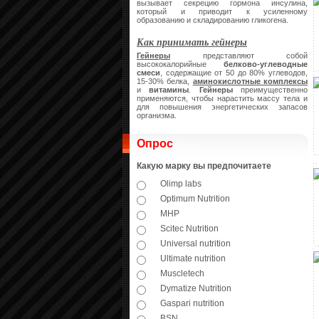
вызывает секрецию гормона инсулина,
который и приводит к усиленному
образованию и складированию гликогена.
Как принимать гейнеры
Гейнеры
представляют собой
высококалорийные
белково-углеводные
смеси
, содержащие от 50 до 80% углеводов,
15-30% белка,
аминокислотные комплексы
и
витамины
.
Гейнеры
преимущественно
применяются, чтобы нарастить массу тела и
для повышения энергетических запасов
организма.
Опрос
Какую марку вы предпочитаете
Olimp labs
Optimum Nutrition
MHP
Scitec Nutrition
Universal nutrition
Ultimate nutrition
Muscletech
Dymatize Nutrition
Gaspari nutrition
BSN