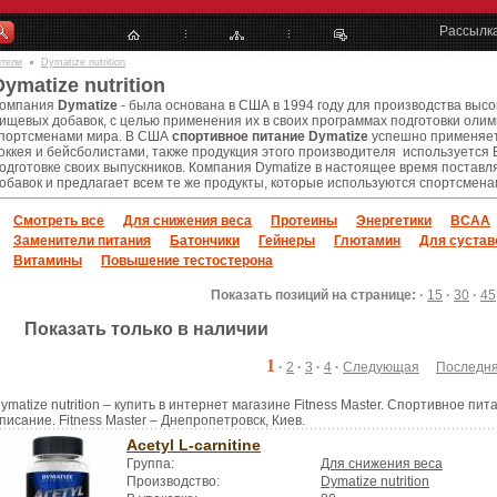
Рассылк
ители
Dymatize nutrition
Dymatize nutrition
омпания
Dymatize
- была основана в США в 1994 году для производства высо
ищевых добавок, с целью применения их в своих программах подготовки ол
портсменами мира. В США
спортивное питание Dymatize
успешно применяет
оккея и бейсболистами, также продукция этого производителя используетс
одготовке своих выпускников. Компания Dymatize в настоящее время постав
обавок и предлагает всем те же продукты, которые используются спортсменам
Смотреть все
Для снижения веса
Протеины
Энергетики
BCAA
Заменители питания
Батончики
Гейнеры
Глютамин
Для сустав
Витамины
Повышение тестостерона
Показать позиций на странице: ·
15
·
30
·
45
Показать только в наличии
1
·
2
·
3
·
4
·
Следующая
Последн
ymatize nutrition – купить в интернет магазине Fitness Master. Спортивное пита
писание. Fitness Master – Днепропетровск, Киев.
Acetyl L-carnitine
Группа:
Для снижения веса
Производство:
Dymatize nutrition