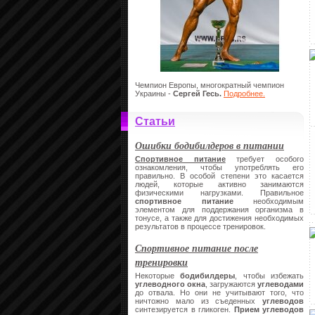
Чемпион Европы, многократный чемпион
Украины -
Сергей Гесь.
Подробнее.
Статьи
Ошибки бодибилдеров в питании
Спортивное питание
требует особого
ознакомления, чтобы употреблять его
правильно. В особой степени это касается
людей, которые активно занимаются
физическими нагрузками. Правильное
спортивное питание
необходимым
элементом для поддержания организма в
тонусе, а также для достижения необходимых
результатов в процессе тренировок.
Спортивное питание после
тренировки
Некоторые
бодибилдеры
, чтобы избежать
углеводного окна
, загружаются
углеводами
до отвала. Но они не учитывают того, что
ничтожно мало из съеденных
углеводов
синтезируется в гликоген.
Прием углеводов