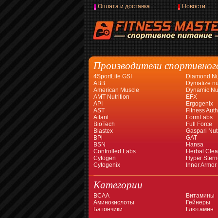
Оплата и доставка
Новости
Производители спортивног
4SportLife GSI
Diamond Nut
ABB
Dymatize nut
American Muscle
Dynamic Nut
AMT Nutrition
EFX
API
Ergogenix
AST
Fitness Auth
Atlant
FormLabs
BioTech
Full Force
Blastex
Gaspari Nutr
BPi
GAT
BSN
Hansa
Controlled Labs
Herbal Cle
Cytogen
Hyper Stern
Cytogenix
Inner Armor
Категории
BCAA
Витамины
Аминокислоты
Гейнеры
Батончики
Глютамин