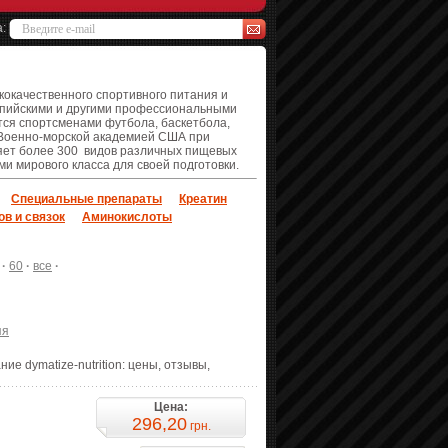
а:
кокачественного спортивного питания и
импийскими и другими профессиональными
ся спортсменами футбола, баскетбола,
я Военно-морской академией США при
ляет более 300 видов различных пищевых
и мирового класса для своей подготовки.
Специальные препараты
Креатин
ов и связок
Аминокислоты
·
60
·
все
·
яя
ние dymatize-nutrition: цены, отзывы,
Цена:
296,20
грн.