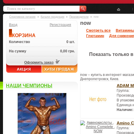
Спортивное питание
Каталог продукции
Производители
now
now
Вход
Регистрация
Смотреть все
Витамин
КОРЗИНА
Глютамин
Для снижения
Количество
0 шт.
На сумму
0,00 грн.
Показать только в
Оформить заказ
now – купить в интернет магази
Днепропетровск, Киев.
НАШИ ЧЕМПИОНЫ
ADAM Ma
Группа:
Производ
В упаковк
Единица 
Наличие:
Amino C
Группа:
Производ