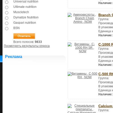
Universal nutrition
Наличие:
Ultimate nutrition
Muscletech
Branch 
Dymatize Nutrition
Группа:
Gaspari nutrition
Производ
В упаковк
BSN
Единица 
Наличие:
Всего голосов:
9833
C-1000 
Посмотреть результаты опроса
Группа:
Производ
Реклама
В упаковк
Единица 
Наличие:
C-500 R
Группа:
Производ
В упаковк
Единица 
Наличие:
Calcium
Группа: