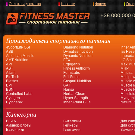
Оплата и доставка
Новости
Форум
Гале
+38 000 000 
Производители спортивного питания
4SportLife GSI
Diamond Nutrition
Inner Ar
ABB
Dymatize nutrition
Iss Rese
American Muscle
Dynamic Nutrition
Labrada
AMT Nutrition
EFX
LG Scien
API
Ergogenix
Max Mus
AST
Fitness Authority
MHP
Atlant
FormLabs
Mmusa
BioTech
Full Force
Multipow
Blastex
Gaspari Nutrition
Muscle A
BPi
GAT
Muscle 
BSN
Hansa
Muscle 
Controlled Labs
Herbal Clean
Musclet
Cytogen
Hyper Sterngth
Myogeni
Cytogenix
Inner Armor Blue
Natural 
Категории
BCAA
Витамины
Для сни
Аминокислоты
Гейнеры
Для суст
Батончики
Глютамин
Заменит