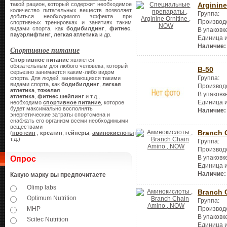
Arginine
такой рацион, который содержит необходимое
количество питательных веществ позволяет
Группа:
добиться необходимого эффекта при
Производ
спортивных тренировках и занятиях таким
видами спорта, как
бодибилдинг
,
фитнес
,
В упаковк
пауэрлифтинг
,
легкая атлетика
и др.
Единица 
Наличие:
Спортивное питание
Спортивное питание
является
обязательным для любого человека, который
B-50
серьезно занимается каким-либо видом
Группа:
спорта. Для людей, занимающихся такими
видами спорта, как
бодибилдинг
,
легкая
Производ
атлетика
,
тяжелая
В упаковк
атлетика
,
фитнес
,
шейпинг
и т.д.,
Единица 
необходимо
спортивное питание
, которое
будет максимально восполнять
Наличие:
энергетические затраты спортсмена и
снабжать его организм всеми необходимыми
веществами
Branch 
(
протеин
,
креатин
,
гейнеры
,
аминокислоты
и
т.д.)
Группа:
Производ
В упаковк
Опрос
Единица 
Наличие:
Какую марку вы предпочитаете
Olimp labs
Branch 
Optimum Nutrition
Группа:
MHP
Производ
В упаковк
Scitec Nutrition
Единица 