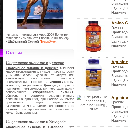
В упаковк
Единица 
Наличие:
Amino C
Группа:
Производ
Финалист чемпионата мира 2009 Белосток,
В упаковк
финалист чемпионата Европы 2010 Донецк
Единица 
-
Шабельный Сергей
Подробнее.
Наличие:
Статьи
Arginin
Спортивное питание в Донецке
Группа:
Спортивное питание в Донецке
вызывает
Производ
массу неоправданных слухов, из-за которых
у многих людей, далеких от спорта или
В упаковк
начинающих спортсменов, сложились
Единица 
предубеждения.
Протеины
,
аминокислоты
,
Наличие:
гейнеры
,
энергетики в Донецке
, которые и
являются неотъемлемыми составляющими
современного
спортивного питания
,
обвиняют в оказании разрушительного
Arginin
влияния на организм, причисляют им вызов
Группа:
привыкания сродни наркотической
зависимости. Но на самом деле
спортивное
Производ
питание
при правильном употреблении не
В упаковк
может быть вредным.
Единица 
Наличие:
Спортивное питание в Ужгороде
Спортивное питание в Ужгороде
- это