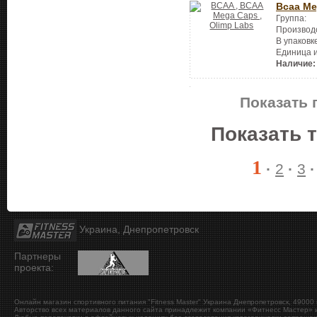
Bcaa Me
Группа:
Производ
В упаковк
Единица 
Наличие:
Показать 
Показать 
1
·
2
·
3
Украина, Днепропетровск
Партнеры
проекта:
Онлайн магазин спортивного питания "Fitness Master"
Украина
Днепропетровск
,
49000
Авторство всех материалов данного сайта принадлежит компании «Фитнесс Мастер» и