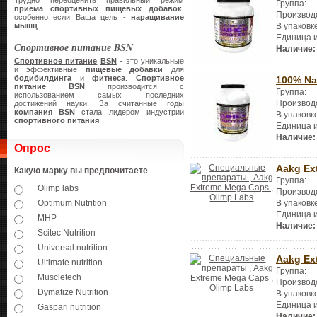
Трудно переоценить правильный режим
Группа:
приема спортивных пищевых добавок
,
Производ
особенно если Ваша цель -
наращивание
В упаковк
мышц
.
Единица 
Спортивное питание BSN
Наличие:
Спортивное питание
BSN
- это уникальные
и эффективные
пищевые добавки
для
бодибилдинга
и
фитнеса
.
Спортивное
100% Nat
питание
BSN
производится с
Группа:
использованием самых последних
Производ
достижений науки. За считанные годы
компания
BSN
стала лидером индустрии
В упаковк
спортивного питания
.
Единица 
Наличие:
Опрос
Aakg Ex
Какую марку вы предпочитаете
Группа:
Olimp labs
Производ
В упаковк
Optimum Nutrition
Единица 
MHP
Наличие:
Scitec Nutrition
Universal nutrition
Aakg Ex
Ultimate nutrition
Группа:
Muscletech
Производ
Dymatize Nutrition
В упаковк
Единица 
Gaspari nutrition
Наличие: