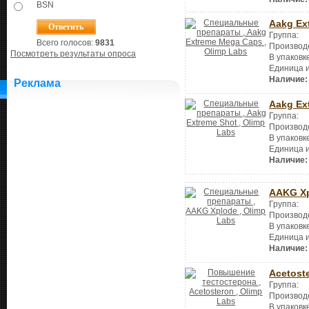
BSN
Aakg Ex
Группа:
Всего голосов:
9831
Производ
Посмотреть результаты опроса
В упаковк
Единица 
Наличие:
Реклама
Aakg Ex
Группа:
Производ
В упаковк
Единица 
Наличие:
AAKG X
Группа:
Производ
В упаковк
Единица 
Наличие:
Acetost
Группа:
Производ
В упаковк