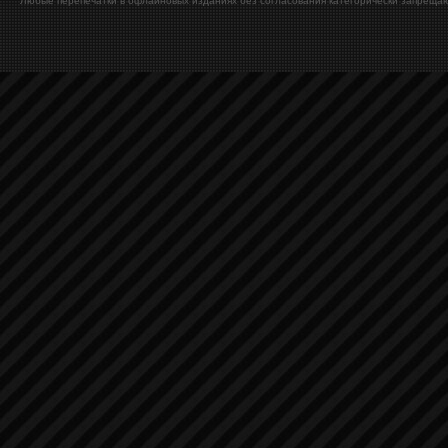
Любые перепечатки в офлайновых изданиях без согласования категорически запрещаю