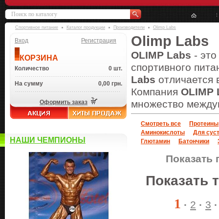
Спортивное питание
Каталог продукции
Производители
Olimp Labs
Olimp Labs
Вход
Регистрация
OLIMP Labs
- это
КОРЗИНА
спортивного пита
Количество
0 шт.
Labs
отличается 
На сумму
0,00 грн.
Компания
OLIMP 
множество между
Оформить заказ
Смотреть все
Протеины
Аминокислоты
Для суст
НАШИ ЧЕМПИОНЫ
Глютамин
Батончики
Показать 
Показать 
1
·
2
·
3