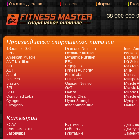
Оплата и доставка
Новости
Форум
Гале
+38 000 000 
Производители спортивного питания
4SportLife GSI
Diamond Nutrition
Inner Ar
ABB
Dymatize nutrition
Iss Rese
American Muscle
Dynamic Nutrition
Labrada
AMT Nutrition
EFX
LG Scien
API
Ergogenix
Max Mus
AST
Fitness Authority
MHP
Atlant
FormLabs
Mmusa
BioTech
Full Force
Multipow
Blastex
Gaspari Nutrition
Muscle A
BPi
GAT
Muscle 
BSN
Hansa
Muscle 
Controlled Labs
Herbal Clean
Musclet
Cytogen
Hyper Sterngth
Myogeni
Cytogenix
Inner Armor Blue
Natural 
Категории
BCAA
Витамины
Для сни
Аминокислоты
Гейнеры
Для суст
Батончики
Глютамин
Заменит