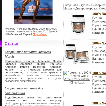
Olimp Labs – купить в интернет
Master – Днепропетровск, Киев.
100% Na
Группа:
Производ
В упаковк
Финалист чемпионата мира 2009 Белосток,
Единица 
финалист чемпионата Европы 2010 Донецк
Наличие:
-
Шабельный Сергей
Подробнее.
100% Na
Статьи
Группа:
Спортивное питание American
Производ
В упаковк
Muscle
Единица 
Спортивное питание
American
Muscle
Наличие:
(
креатин
American
Muscle
,
гейнеры
American
Muscle
,
протеины
American
Muscle
) - это
пищевые добавки для
спортсменов
, которые характеризуются
100% Na
высочайшим качеством, испытанные
Группа:
временем и проверенные не одним
Производ
поколением спортсменов.
В упаковк
Спортивное питание для
Единица 
Наличие:
бодибилдинга
Бодибилдеры
знают, что
спортивное
питание
- это тот элемент, которому
100% Nat
необходимо уделять максимальное внимание.