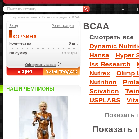
Спортивное питание
Каталог продукции
BCAA
BCAA
Вход
Регистрация
Смотреть все
КОРЗИНА
Количество
0 шт.
Dynamic Nutrit
На сумму
0,00 грн.
Hansa
Hyper 
Iss Research
Оформить заказ
Nutrex
Olimp 
Nutrition
Prol
НАШИ ЧЕМПИОНЫ
Scivation
Twin
USPLABS
Vita
Показать 
Показать 