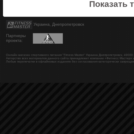
Показать 
Украина, Днепропетровск
Партнеры
проекта:
Онлайн магазин спортивного питания "Fitness Master"
Украина
Днепропетровск
,
49000
Авторство всех материалов данного сайта принадлежит компании «Фитнесс Мастер» и
Любые перепечатки в офлайновых изданиях без согласования категорически запрещаю