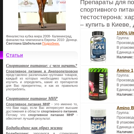
Препараты для по
спортивного пита
тестостерона: хар
– купить в Киеве,
100% Ul
Финалистка кубка мира 2008- Калининград,
Группа:
финалистка чемпионата Европы 2010- Донецк.
Производ
Светлана Шабельная
Подробнее.
В упаковк
Единица 
Статьи
Наличие:
Спортивное питание: с чего начать?
Amino 1
Спортивное питание в Днепропетровске
представлено различными группами товаров,
Группа:
каждый из которых необходимо тщательно
Производ
изучить и определить, какие из препаратов
В упаковк
для Вас приоритетны, и как их правильно
употреблять.
Единица 
Наличие:
Спортивное питание MHP
Спортивное питание
MHP
- это именно то,
Amino B
что Вам надо, если Вас интересуют высшие
достижения в области
спортивного питания
.
Группа:
Потому что
спортивное питание
MHP
-
Производ
обеспечит лучший результат.
В упаковк
Бодибилдинг как образ жизни
Единица 
Наличие:
Бодибилдинг
зародился в стремлении