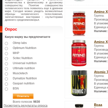
человечества к физическому и духовному
совершенству. Понятие совершенства
человеческого тела появилось еще в древнем
мире. Сегодня можно увидеть великолепные
Amino X
образцы человеческого телосложения,
Группа:
запечатленные мастерами - скульпторами
Производ
древнего средиземноморья.
В упаковк
Единица 
Опрос
Наличие:
Какую марку вы предпочитаете
Amino X
Olimp labs
Группа:
Optimum Nutrition
Производ
MHP
В упаковк
Единица 
Scitec Nutrition
Наличие:
Universal nutrition
Ultimate nutrition
Atomic 
Muscletech
Группа:
Dymatize Nutrition
Производ
Gaspari nutrition
В упаковк
Единица 
BSN
Наличие:
Всего голосов:
9830
Bcaa
Посмотреть результаты опроса