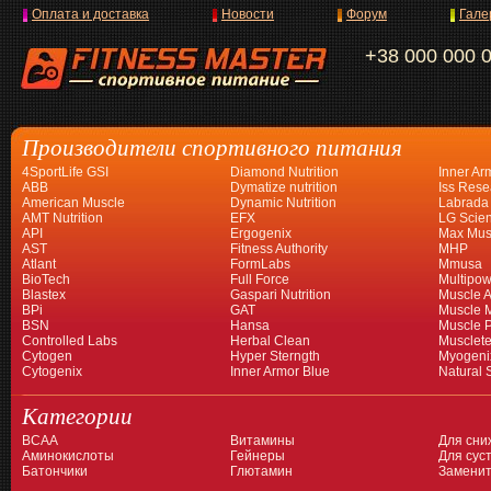
Оплата и доставка
Новости
Форум
Гале
+38 000 000 
Производители спортивного питания
4SportLife GSI
Diamond Nutrition
Inner Ar
ABB
Dymatize nutrition
Iss Rese
American Muscle
Dynamic Nutrition
Labrada
AMT Nutrition
EFX
LG Scien
API
Ergogenix
Max Mus
AST
Fitness Authority
MHP
Atlant
FormLabs
Mmusa
BioTech
Full Force
Multipow
Blastex
Gaspari Nutrition
Muscle A
BPi
GAT
Muscle 
BSN
Hansa
Muscle 
Controlled Labs
Herbal Clean
Musclet
Cytogen
Hyper Sterngth
Myogeni
Cytogenix
Inner Armor Blue
Natural 
Категории
BCAA
Витамины
Для сни
Аминокислоты
Гейнеры
Для суст
Батончики
Глютамин
Заменит