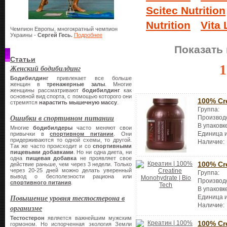
Scitec Nutrition
Nutrition
Vita 
Чемпион Европы, многократный чемпион
Украины -
Сергей Гесь.
Подробнее
Показать 
Статьи
1
Женский бодибилдинг
Бодибилдинг
привлекает все больше
женщин в
тренажерные залы
. Многие
женщины рассматривают
бодибилдинг
как
основной вид спорта, с помощью которого они
100% Cr
стремятся
нарастить мышечную массу
.
Группа:
Ошибки в спортивном питании
Производ
В упаковк
Многие
бодибилдеры
часто меняют свои
Единица 
привычки в
спортивном питании
. Они
придерживаются то одной схемы, то другой.
Наличие:
Так же часто происходит и со
спортивными
пищевыми добавками
. Но ни одна диета, ни
одна
пищевая добавка
не проявляет свое
100% Cr
действие раньше, чем через 3 недели. Только
через 20-25 дней можно делать уверенный
Группа:
вывод о бесполезности рациона или
Производ
спортивного питания
.
В упаковк
Повышение уровня тестостерона в
Единица 
Наличие:
организме
Тестостерон
является важнейшим мужским
100% Cr
гормоном. Но испорченная экология Земли