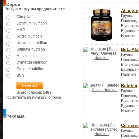
Опрос
Какую марку вы предпочитаете
Alkaly-x
Группа:
Olimp labs
Производ
Optimum Nutrition
В упаковк
MHP
Единица 
Наличие:
Scitec Nutrition
Universal nutrition
Beta Ala
Ultimate nutrition
Группа:
Muscletech
Производ
Dymatize Nutrition
В упаковк
Gaspari nutrition
Единица 
Наличие:
BSN
Betatec
Группа:
Всего голосов:
1468
Производ
Посмотреть результаты опроса
В упаковк
Единица 
Наличие:
Реклама
Ce-extr
Группа:
Производ