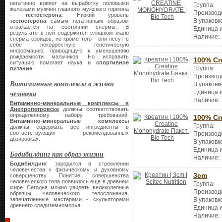
негативно влияет на выработку половыми
Группа:
железами мужчин главного мужского гормона
Производ
-
тестостерона
. Низкий уровень
В упаковк
тестостерона
самым негативным образом
отражается на состоянии спермы. В
Единица 
результате в ней содержится слишком мало
Наличие:
сперматозоидов, но кроме того - они несут в
себе некорректную генетическую
информацию, приводящую к уменьшению
рождаемости мальчиков. Но исправить
100% Cr
ситуацию помогает наука и
спортивное
Группа:
питание
.
Производ
Витаминные комплексы в жизни
В упаковк
Единица 
человека
Наличие:
Витаминно-минеральные комплексы в
Днепропетровске
должны соответствовать
определенному набору требований.
100% Cr
Витаминно-минеральные комплексы
Группа:
должны содержать все ингредиенты в
соответствующих рекомендованных
Производ
дозировках.
В упаковк
Единица 
Бодибилдинг как образ жизни
Наличие:
Бодибилдинг
зародился в стремлении
человечества к физическому и духовному
3cm
совершенству. Понятие совершенства
человеческого тела появилось еще в древнем
Группа:
мире. Сегодня можно увидеть великолепные
Производ
образцы человеческого телосложения,
запечатленные мастерами - скульпторами
В упаковк
древнего средиземноморья.
Единица 
Наличие: