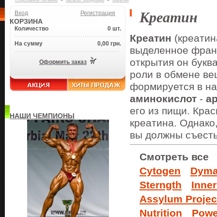
Спортивное питание
Каталог продукции
Креатин
Креатин
Вход
Регистрация
КОРЗИНА
Количество
0 шт.
Креатин
(креатин
На сумму
0,00 грн.
выделенное франц
открытия он букв
Оформить заказ
роли в обмене ве
формируется в на
аминокислот
-
а
его из пищи. Кра
НАШИ ЧЕМПИОНЫ
креатина. Однако
вы должны съесть
Смотреть все
Cytogen
Dymat
Sterngth
Inne
Assylum Projec
Nutrition
Powe