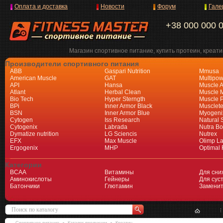
Оплата и доставка
Новости
Форум
Гале
+38 000 000 
Магазин спортивное питание, купить протеин, креати
Производители спортивного питания
ABB
Gaspari Nutrition
Mmusa
American Muscle
GAT
Multipow
API
Hansa
Muscle A
Atlant
Herbal Clean
Muscle 
Bio Tech
Hyper Sterngth
Muscle 
BPi
Inner Armor Black
Musclet
BSN
Inner Armor Blue
Myogeni
Cytogen
Iss Research
Natural 
Cytogenix
Labrada
Nutra Bo
Dymatize nutrition
LG Sciencis
Nutrex
EFX
Max Muscle
Olimp L
Ergogenix
MHP
Optimal 
Категории
BCAA
Витамины
Для сни
Аминокислоты
Гейнеры
Для суст
Батончики
Глютамин
Заменит