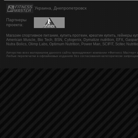
Украина, Днепропетровск
Партнеры
проекта:
Магазин спортивное питание, купить протеин, креатин купить, гейнеры ку
American Muscle, Bio Tech, BSN, Cytogenix, Dymatize nutrition, EFX, Gaspar
Nutra Bolics, Olimp Labs, Optimum Nutrition, Power Man, SCIFIT, Scitec Nutritio
Авторство всех материалов данного сайта принадлежит компании «Фитнесс Мастер» и
Любые перепечатки в офлайновых изданиях без согласования категорически запрещаю