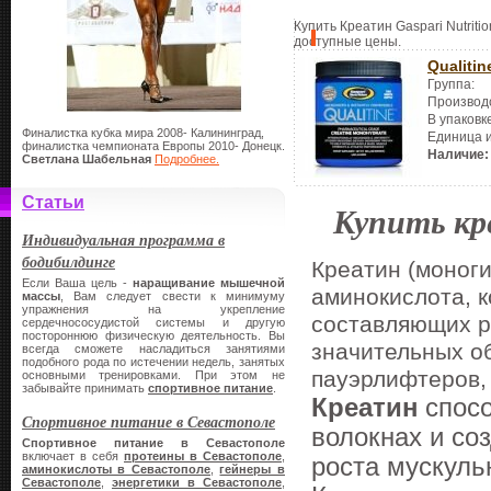
Купить Креатин Gaspari Nutriti
доступные цены.
Qualitin
Группа:
Производ
В упаковк
Финалистка кубка мира 2008- Калининград,
Единица 
финалистка чемпионата Европы 2010- Донецк.
Наличие:
Светлана Шабельная
Подробнее.
Статьи
Купить к
Индивидуальная программа в
бодибилдинге
Креатин (моноги
Если Ваша цель -
наращивание мышечной
аминокислота, 
массы
, Вам следует свести к минимуму
упражнения на укрепление
составляющих р
сердечнососудистой системы и другую
постороннюю физическую деятельность. Вы
значительных о
всегда сможете насладиться занятиями
подобного рода по истечении недель, занятых
пауэрлифтеров,
основными тренировками. При этом не
забывайте принимать
спортивное питание
.
Креатин
спос
Спортивное питание в Севастополе
волокнах и со
Спортивное питание в Севастополе
включает в себя
протеины в Севастополе
,
роста мускуль
аминокислоты в Севастополе
,
гейнеры в
Севастополе
,
энергетики в Севастополе
,