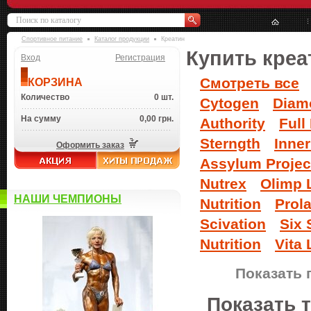
Спортивное питание
Каталог продукции
Креатин
Купить креа
Вход
Регистрация
Смотреть все
КОРЗИНА
Количество
0 шт.
Cytogen
Diamo
На сумму
0,00 грн.
Authority
Full
Sterngth
Inne
Оформить заказ
Assylum Projec
Nutrex
Olimp 
НАШИ ЧЕМПИОНЫ
Nutrition
Prol
Scivation
Six 
Nutrition
Vita 
Показать 
Показать 