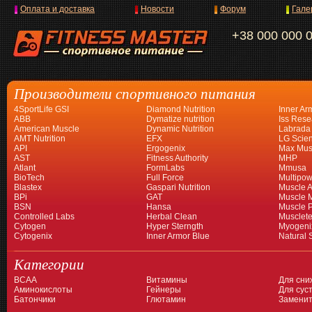
Оплата и доставка
Новости
Форум
Гале
+38 000 000 
Производители спортивного питания
4SportLife GSI
Diamond Nutrition
Inner Ar
ABB
Dymatize nutrition
Iss Rese
American Muscle
Dynamic Nutrition
Labrada
AMT Nutrition
EFX
LG Scien
API
Ergogenix
Max Mus
AST
Fitness Authority
MHP
Atlant
FormLabs
Mmusa
BioTech
Full Force
Multipow
Blastex
Gaspari Nutrition
Muscle A
BPi
GAT
Muscle 
BSN
Hansa
Muscle 
Controlled Labs
Herbal Clean
Musclet
Cytogen
Hyper Sterngth
Myogeni
Cytogenix
Inner Armor Blue
Natural 
Категории
BCAA
Витамины
Для сни
Аминокислоты
Гейнеры
Для суст
Батончики
Глютамин
Заменит