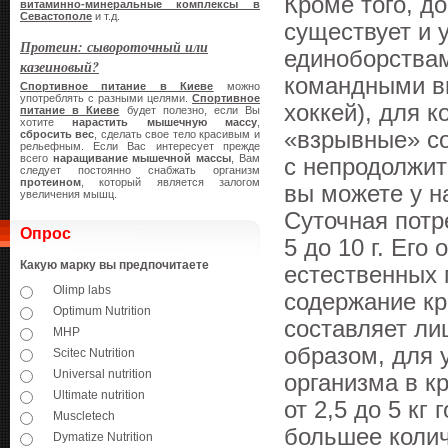
Кроме того, д
витаминно-минеральные комплексы в
Севастополе
и т.д.
существует и 
Протеин: сывороточный или
единоборствам
казеиновый?
командными ви
Спортивное питание в Киеве
можно
употреблять с разными целями.
Спортивное
хоккей), для 
питание в Киеве
будет полезно, если Вы
хотите
нарастить мышечную массу
,
«взрывные» с
сбросить вес
, сделать свое тело красивым и
рельефным. Если Вас интересует прежде
всего
наращивание мышечной массы
, Вам
с непродолжи
следует постоянно снабжать организм
протеином
, который является залогом
вы можете у н
увеличения мышц.
Суточная потр
Опрос
5 до 10 г. Его
Какую марку вы предпочитаете
естественных 
Olimp labs
содержание кр
Optimum Nutrition
составляет ли
MHP
образом, для 
Scitec Nutrition
Universal nutrition
организма в к
Ultimate nutrition
от 2,5 до 5 кг
Muscletech
большее колич
Dymatize Nutrition