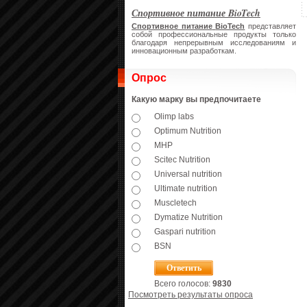
Спортивное питание BioTech
Спортивное питание
BioTech
представляет
собой профессиональные продукты только
благодаря непрерывным исследованиям и
инновационным разработкам.
Опрос
Какую марку вы предпочитаете
Olimp labs
Optimum Nutrition
MHP
Scitec Nutrition
Universal nutrition
Ultimate nutrition
Muscletech
Dymatize Nutrition
Gaspari nutrition
BSN
Всего голосов:
9830
Посмотреть результаты опроса