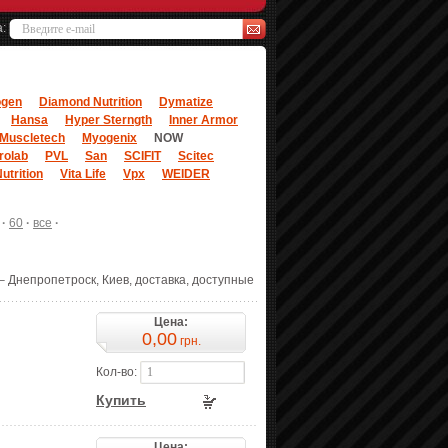
а:
ogen
Diamond Nutrition
Dymatize
Hansa
Hyper Sterngth
Inner Armor
Muscletech
Myogenix
NOW
rolab
PVL
San
SCIFIT
Scitec
utrition
Vita Life
Vpx
WEIDER
·
60
·
все
·
– Днепропетроск, Киев, доставка, доступные
Цена:
0,00
грн.
Кол-во:
Купить
Цена: