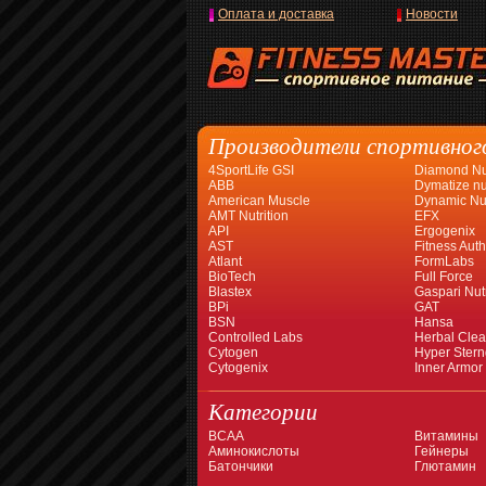
Оплата и доставка
Новости
Производители спортивног
4SportLife GSI
Diamond Nut
ABB
Dymatize nut
American Muscle
Dynamic Nut
AMT Nutrition
EFX
API
Ergogenix
AST
Fitness Auth
Atlant
FormLabs
BioTech
Full Force
Blastex
Gaspari Nutr
BPi
GAT
BSN
Hansa
Controlled Labs
Herbal Cle
Cytogen
Hyper Stern
Cytogenix
Inner Armor
Категории
BCAA
Витамины
Аминокислоты
Гейнеры
Батончики
Глютамин