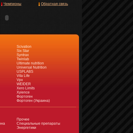
Чемпионы
Обратная связь
Scivation
Six Star
Syntrax
Twinlab
Ultimate nutrition
Universal Nutrition
USPLABS
Vita Life
Vpx
WEIDER
Xero Limits
Xyience
Фортоген
Фортоген (Украина)
Прочее
она
Специальные препараты
Энергетики