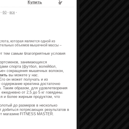
Купить
·
60
·
все
·
слота, которая является одной из
ительных объемов мышечной массы –
ет тем самым благоприятные условия
спортсменов, занимающихся
дами спорта (футбол, волейбол,
ные» сокращения мышечных волокон,
пить
вы можете у нас.
 Его он может получать и из
е содержание креатина достаточно
а. Таким образом, для удовлетворения
ежедневно от 2,5 до 5 кг говядины.
ся и более жирным продуктом, что
олотый до размеров в несколько
т добиться потрясающих результатов в
т магазине
FITNESS
MASTER
.