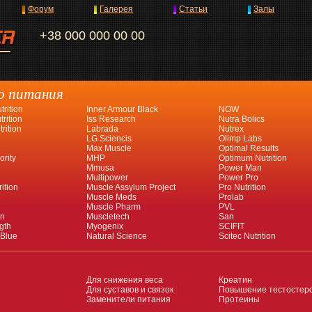
Форум
Галерея
Статьи
Залы
+38 000 000 00 00
о питания
rition
Inner Armour Black
NOW
rition
Iss Research
Nutra Bolics
rition
Labrada
Nutrex
LG Sciencis
Olimp Labs
Max Muscle
Optimal Results
ority
MHP
Optimum Nutrition
Mmusa
Power Man
Multipower
Power Pro
ition
Muscle Assylum Project
Pro Nutrition
Muscle Meds
Prolab
Muscle Pharm
PVL
an
Muscletech
San
gth
Myogenix
SCIFIT
 Blue
Natural Science
Scitec Nutrition
Для снижения веса
Креатин
Для суставов и связок
Повышение тестостер
Заменители питания
Протеины