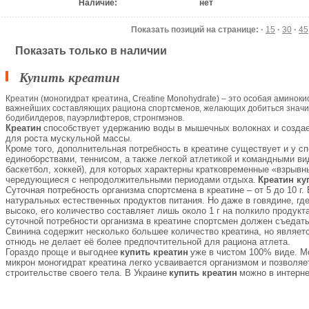
Наличие:
нет
Показать позиций на странице: ·
15
·
30
·
45
Показать только в наличии
Купить креатин
Креатин (моногидрат креатина, Creatine Monohydrate) – это особая аминоки
важнейших составляющих рациона спортсменов, желающих добиться знач
бодибилдеров, пауэрлифтеров, стронгмэнов.
Креатин
способствует удержанию воды в мышечных волокнах и созда
для роста мускульной массы.
Кроме того, дополнительная потребность в креатине существует и у 
единоборствами, теннисом, а также легкой атлетикой и командными ви
баскетбол, хоккей), для которых характерны кратковременные «взрыв
чередующиеся с непродолжительными периодами отдыха.
К
реатин ку
Суточная потребность организма спортсмена в креатине – от 5 до 10 г.
натуральных естественных продуктов питания. Но даже в говядине, гд
высоко, его количество составляет лишь около 1 г на полкило продукт
суточной потребности организма в креатине спортсмен должен съедать 
Свинина содержит несколько большее количество креатина, но являет
отнюдь не делает её более предпочтительной для рациона атлета.
Гораздо проще и выгоднее
купить креатин
уже в чистом 100% виде. М
микрон моногидрат креатина легко усваивается организмом и позволяе
строительстве своего тела. В Украине
купить креатин
можно в интерне