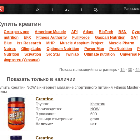
Рассылк
Купить креатин
Смотреть все
American Muscle
API
Atlant
BioTech
BSN
Cyt
nutrition
EFX
Fitness Authority
Full Force
Gaspari Nutrition
GAT
Blue
Iss Research
MHP
Muscle Assylum Project
Muscle Pharm
Nutrex
Olimp Labs
Optimum Nutrition
Power Man
Pro Nutrition
P
Nutrition
Scivation
Six Star
Twinlab
Ultimate nutrition
Universal N
Фортоген (Украина)
Показать позиций на странице: ·
15
·
30
·
45
Показать только в наличии
упить Креатин NOW в интернет магазине спортивного питания Fitness Master 
ены.
Creatine
Группа:
Креатин
Производство:
NOW
В упаковке:
600
Единица измерения:
gram
Наличие:
нет
Creatine