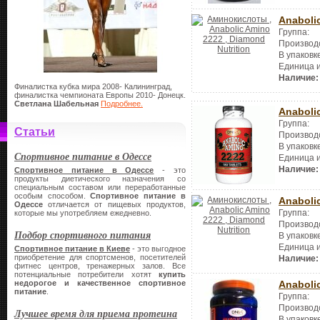
Anaboli
Группа:
Производ
В упаковк
Единица 
Наличие:
Финалистка кубка мира 2008- Калининград,
финалистка чемпионата Европы 2010- Донецк.
Светлана Шабельная
Подробнее.
Anaboli
Группа:
Статьи
Производ
В упаковк
Спортивное питание в Одессе
Единица 
Наличие:
Спортивное питание в Одессе
- это
продукты диетического назначения со
специальным составом или переработанные
особым способом.
Спортивное питание в
Anaboli
Одессе
отличается от пищевых продуктов,
Группа:
которые мы употребляем ежедневно.
Производ
Подбор спортивного питания
В упаковк
Единица 
Спортивное питание в Киеве
- это выгодное
приобретение для спортсменов, посетителей
Наличие:
фитнес центров, тренажерных залов. Все
потенциальные потребители хотят
купить
Anaboli
недорогое и качественное спортивное
питание
.
Группа:
Производ
Лучшее время для приема протеина
В упаковк