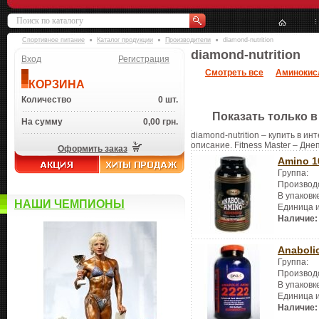
Спортивное питание
Каталог продукции
Производители
diamond-nutrition
diamond-nutrition
Вход
Регистрация
Смотреть все
Аминокис
КОРЗИНА
Количество
0 шт.
Показать только в
На сумму
0,00 грн.
diamond-nutrition – купить в и
описание. Fitness Master – Дне
Оформить заказ
Amino 1
Группа:
Производ
В упаковк
НАШИ ЧЕМПИОНЫ
Единица 
Наличие:
Anaboli
Группа:
Производ
В упаковк
Единица 
Наличие: