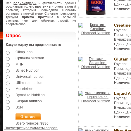
Все
бодибилдеры
и
фитнесисты
должны
Единица 
осознавать то, что
протеины
- очень важный
Наличие:
элемент, которым необходимо снабжать
организм в полной мере. Силовые тренировки
требуют
приема протеина
в большей
степени, чем для обычных людей, не
спортсменов.
Creatine
Группа:
Производ
Опрос
В упаковк
Единица 
Какую марку вы предпочитаете
Наличие:
Olimp labs
Optimum Nutrition
Glutami
Группа:
MHP
Производ
Scitec Nutrition
В упаковк
Universal nutrition
Единица 
Ultimate nutrition
Наличие:
Muscletech
Liquid 
Dymatize Nutrition
Группа:
Gaspari nutrition
Производ
BSN
В упаковк
Единица 
Наличие:
Всего голосов:
9830
Посмотреть результаты опроса
Nitro Am