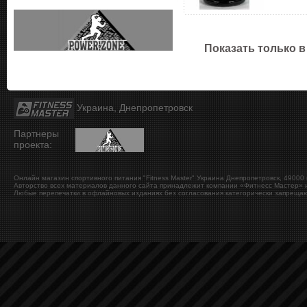
Показать только в
Украина, Днепропетровск
Партнеры
проекта:
Онлайн магазин спортивного питания "Fitness Master"
Украина
Днепропетровск
,
49000
Авторство всех материалов данного сайта принадлежит компании «Фитнесс Мастер» и
Любые перепечатки в офлайновых изданиях без согласования категорически запрещаю