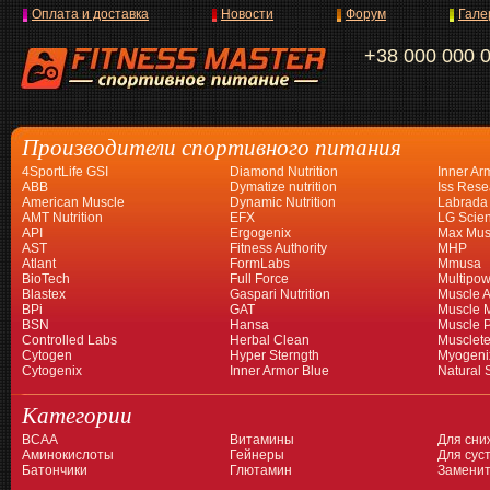
Оплата и доставка
Новости
Форум
Гале
+38 000 000 
Производители спортивного питания
4SportLife GSI
Diamond Nutrition
Inner Ar
ABB
Dymatize nutrition
Iss Rese
American Muscle
Dynamic Nutrition
Labrada
AMT Nutrition
EFX
LG Scien
API
Ergogenix
Max Mus
AST
Fitness Authority
MHP
Atlant
FormLabs
Mmusa
BioTech
Full Force
Multipow
Blastex
Gaspari Nutrition
Muscle A
BPi
GAT
Muscle 
BSN
Hansa
Muscle 
Controlled Labs
Herbal Clean
Musclet
Cytogen
Hyper Sterngth
Myogeni
Cytogenix
Inner Armor Blue
Natural 
Категории
BCAA
Витамины
Для сни
Аминокислоты
Гейнеры
Для суст
Батончики
Глютамин
Заменит