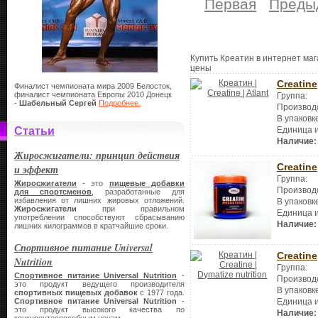
Первая
Преды
Купить Креатин в интернет маг
цены
Creatine
Финалист чемпионата мира 2009 Белосток,
финалист чемпионата Европы 2010 Донецк
Группа:
-
Шабельный Сергей
Подробнее.
Производ
В упаковк
Статьи
Единица 
Наличие:
Жиросжигатели: принцип действия
Creatine
и эффект
Группа:
Жиросжигатели
- это
пищевые добавки
Производ
для спортсменов
, разработанные для
избавления от лишних жировых отложений.
В упаковк
Жиросжигатели
при правильном
Единица 
употреблении способствуют сбрасыванию
Наличие:
лишних килограммов в кратчайшие сроки.
Спортивное питание Universal
Creatine
Nutrition
Группа:
Спортивное питание Universal Nutrition
-
Производ
это продукт ведущего производителя
В упаковк
спортивных пищевых добавок
с 1977 года.
Единица 
Спортивное питание
Universal Nutrition
-
это продукт высокого качества по
Наличие: