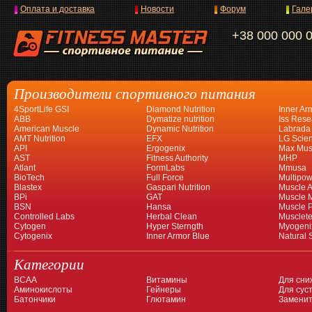
Оплата и доставка
Новости
Форум
Гале
+38 000 000 
Производители спортивного питания
4SportLife GSI
Diamond Nutrition
Inner Ar
ABB
Dymatize nutrition
Iss Rese
American Muscle
Dynamic Nutrition
Labrada
AMT Nutrition
EFX
LG Scien
API
Ergogenix
Max Mus
AST
Fitness Authority
MHP
Atlant
FormLabs
Mmusa
BioTech
Full Force
Multipow
Blastex
Gaspari Nutrition
Muscle A
BPi
GAT
Muscle 
BSN
Hansa
Muscle 
Controlled Labs
Herbal Clean
Musclet
Cytogen
Hyper Sterngth
Myogeni
Cytogenix
Inner Armor Blue
Natural 
Категории
BCAA
Витамины
Для сни
Аминокислоты
Гейнеры
Для суст
Батончики
Глютамин
Заменит