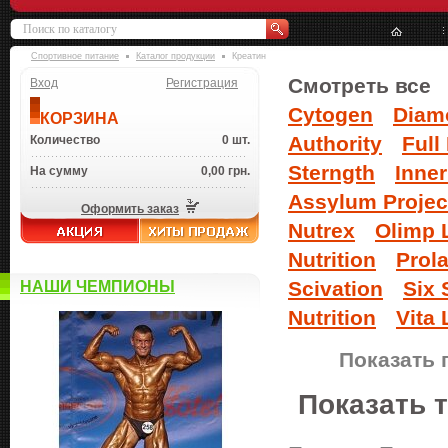
Спортивное питание
Каталог продукции
Креатин
Смотреть все
Вход
Регистрация
Cytogen
Diamo
КОРЗИНА
Authority
Full
Количество
0 шт.
Sterngth
Inne
На сумму
0,00 грн.
Assylum Projec
Оформить заказ
Nutrex
Olimp 
Nutrition
Prol
Scivation
Six 
НАШИ ЧЕМПИОНЫ
Nutrition
Vita 
Показать 
Показать 