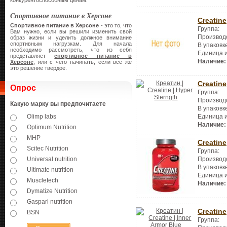
конкурентоспособным ценам.
Спортивное питание в Херсоне
Creatine
Спортивное питание в Херсоне
- это то, что
Группа:
Вам нужно, если вы решили изменить свой
Производ
образ жизни и уделить должное внимание
спортивным нагрузкам. Для начала
В упаковк
необходимо рассмотреть, что из себя
Единица 
представляет
спортивное питание в
Наличие:
Херсоне
, или с чего начинать, если все же
это решение твердое.
Creatine
Опрос
Группа:
Производ
Какую марку вы предпочитаете
В упаковк
Единица 
Olimp labs
Наличие:
Optimum Nutrition
MHP
Creatine
Scitec Nutrition
Группа:
Universal nutrition
Производ
В упаковк
Ultimate nutrition
Единица 
Muscletech
Наличие:
Dymatize Nutrition
Gaspari nutrition
Creatine
BSN
Группа: