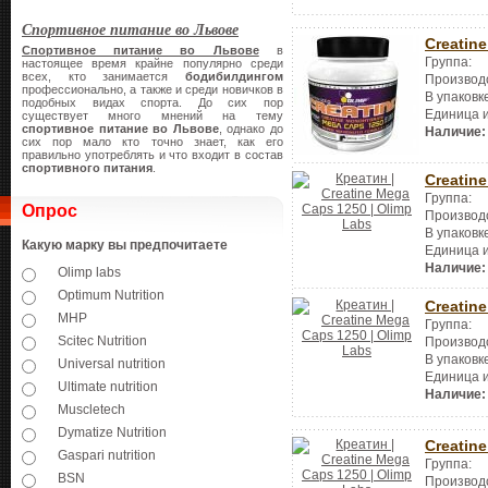
Спортивное питание во Львове
Creatin
Спортивное питание во Львове
в
Группа:
настоящее время крайне популярно среди
всех, кто занимается
бодибилдингом
Производ
профессионально, а также и среди новичков в
В упаковк
подобных видах спорта. До сих пор
Единица 
существует много мнений на тему
спортивное питание во Львове
, однако до
Наличие:
сих пор мало кто точно знает, как его
правильно употреблять и что входит в состав
спортивного питания
.
Creatin
Группа:
Опрос
Производ
В упаковк
Какую марку вы предпочитаете
Единица 
Наличие:
Olimp labs
Optimum Nutrition
Creatin
MHP
Группа:
Scitec Nutrition
Производ
В упаковк
Universal nutrition
Единица 
Ultimate nutrition
Наличие:
Muscletech
Dymatize Nutrition
Creatin
Gaspari nutrition
Группа:
BSN
Производ