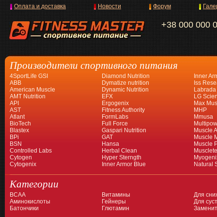
Оплата и доставка
Новости
Форум
Гале
+38 000 000 
Производители спортивного питания
4SportLife GSI
Diamond Nutrition
Inner Ar
ABB
Dymatize nutrition
Iss Rese
American Muscle
Dynamic Nutrition
Labrada
AMT Nutrition
EFX
LG Scien
API
Ergogenix
Max Mus
AST
Fitness Authority
MHP
Atlant
FormLabs
Mmusa
BioTech
Full Force
Multipow
Blastex
Gaspari Nutrition
Muscle A
BPi
GAT
Muscle 
BSN
Hansa
Muscle 
Controlled Labs
Herbal Clean
Musclet
Cytogen
Hyper Sterngth
Myogeni
Cytogenix
Inner Armor Blue
Natural 
Категории
BCAA
Витамины
Для сни
Аминокислоты
Гейнеры
Для суст
Батончики
Глютамин
Заменит