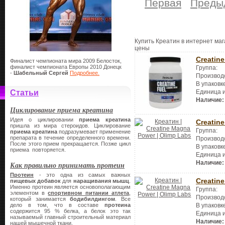
Первая
Преды
Купить Креатин в интернет маг
цены
Creatine
Финалист чемпионата мира 2009 Белосток,
финалист чемпионата Европы 2010 Донецк
Группа:
-
Шабельный Сергей
Подробнее.
Производ
В упаковк
Статьи
Единица 
Наличие:
Циклирование приема креатина
Идея о циклировании
приема креатина
Creatin
пришла из мира стероидов. Циклирование
Группа:
приема креатина
подразумевает применение
препарата в течение определенного времени.
Производ
После этого прием прекращается. Позже цикл
В упаковк
приема повторяется.
Единица 
Наличие:
Как правильно принимать протеин
Протеин
- это одна из самых важных
Creatin
пищевых добавок
для
наращивания мышц
.
Именно протеин является основополагающим
Группа:
элементом в
спортивном питании атлета
,
Производ
который занимается
бодибилдингом
. Все
В упаковк
дело в том, что в составе
протеина
содержится 95 % белка, а белок это так
Единица 
называемый главный строительный материал
Наличие:
нашей мышечной ткани.