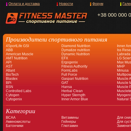
Оплата и доставка
Новости
Форум
Гале
+38 000 000 
Производители спортивного питания
4SportLife GSI
Diamond Nutrition
Inner Ar
ABB
Dymatize nutrition
Iss Rese
American Muscle
Dynamic Nutrition
Labrada
AMT Nutrition
EFX
LG Scien
API
Ergogenix
Max Mus
AST
Fitness Authority
MHP
Atlant
FormLabs
Mmusa
BioTech
Full Force
Multipow
Blastex
Gaspari Nutrition
Muscle A
BPi
GAT
Muscle 
BSN
Hansa
Muscle 
Controlled Labs
Herbal Clean
Musclet
Cytogen
Hyper Sterngth
Myogeni
Cytogenix
Inner Armor Blue
Natural 
Категории
BCAA
Витамины
Для сни
Аминокислоты
Гейнеры
Для суст
Батончики
Глютамин
Заменит