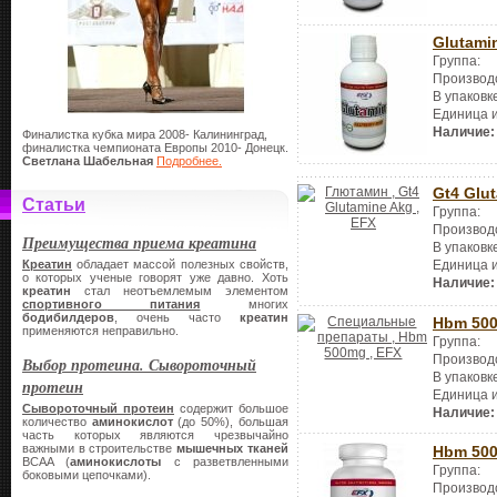
Glutami
Группа:
Производ
В упаковк
Единица 
Наличие:
Финалистка кубка мира 2008- Калининград,
финалистка чемпионата Европы 2010- Донецк.
Светлана Шабельная
Подробнее.
Gt4 Glu
Статьи
Группа:
Производ
Преимущества приема креатина
В упаковк
Единица 
Креатин
обладает массой полезных свойств,
о которых ученые говорят уже давно. Хоть
Наличие:
креатин
стал неотъемлемым элементом
спортивного питания
многих
бодибилдеров
, очень часто
креатин
Hbm 50
применяются неправильно.
Группа:
Производ
Выбор протеина. Сывороточный
В упаковк
протеин
Единица 
Сывороточный протеин
содержит большое
Наличие:
количество
аминокислот
(до 50%), большая
часть которых являются чрезвычайно
важными в строительстве
мышечных тканей
Hbm 50
BCAA (
аминокислоты
с разветвленными
Группа:
боковыми цепочками).
Производ