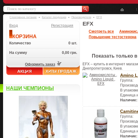
Спортивное питание
Каталог продукции
Производители
EFX
EFX
Вход
Регистрация
Смотреть все
Аминокис
КОРЗИНА
Повышение тестостерона
Количество
0 шт.
На сумму
0,00 грн.
Показать только в
EFX – купить в интернет магази
Оформить заказ
Днепропетровск, Киев.
Amino L
Группа:
Производ
НАШИ ЧЕМПИОНЫ
В упаковк
Единица 
Наличие:
Carnitin
Группа:
Производ
В упаковк
Единица 
Наличие: