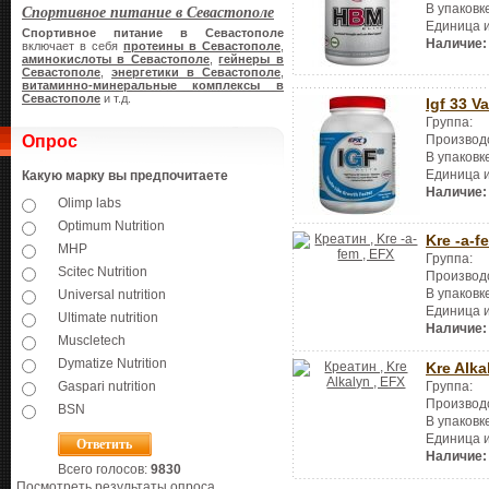
Спортивное питание в Севастополе
В упаковк
Единица 
Спортивное питание в Севастополе
Наличие:
включает в себя
протеины в Севастополе
,
аминокислоты в Севастополе
,
гейнеры в
Севастополе
,
энергетики в Севастополе
,
витаминно-минеральные комплексы в
Севастополе
и т.д.
Igf 33 V
Группа:
Опрос
Производ
В упаковк
Единица 
Какую марку вы предпочитаете
Наличие:
Olimp labs
Optimum Nutrition
Kre -a-f
MHP
Группа:
Scitec Nutrition
Производ
В упаковк
Universal nutrition
Единица 
Ultimate nutrition
Наличие:
Muscletech
Dymatize Nutrition
Kre Alka
Gaspari nutrition
Группа:
Производ
BSN
В упаковк
Единица 
Наличие:
Всего голосов:
9830
Посмотреть результаты опроса