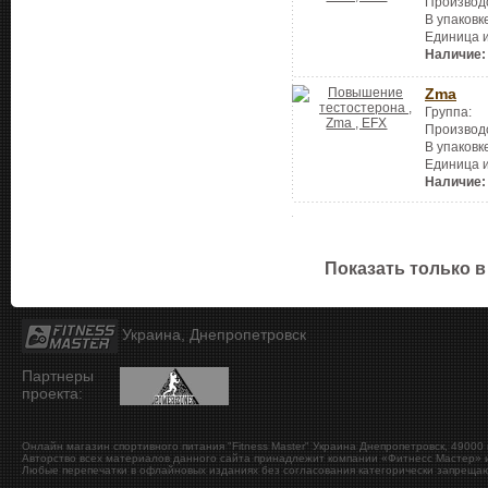
Производ
В упаковк
Единица 
Наличие:
Zma
Группа:
Производ
В упаковк
Единица 
Наличие:
Показать только в
Украина, Днепропетровск
Партнеры
проекта:
Онлайн магазин спортивного питания "Fitness Master"
Украина
Днепропетровск
,
49000
Авторство всех материалов данного сайта принадлежит компании «Фитнесс Мастер» и
Любые перепечатки в офлайновых изданиях без согласования категорически запрещаю