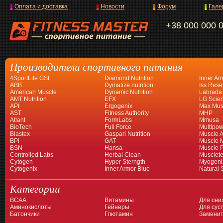
Оплата и доставка
Новости
Форум
Гале
+38 000 000 
Производители спортивного питания
4SportLife GSI
Diamond Nutrition
Inner Ar
ABB
Dymatize nutrition
Iss Rese
American Muscle
Dynamic Nutrition
Labrada
AMT Nutrition
EFX
LG Scien
API
Ergogenix
Max Mus
AST
Fitness Authority
MHP
Atlant
FormLabs
Mmusa
BioTech
Full Force
Multipow
Blastex
Gaspari Nutrition
Muscle A
BPi
GAT
Muscle 
BSN
Hansa
Muscle 
Controlled Labs
Herbal Clean
Musclet
Cytogen
Hyper Sterngth
Myogeni
Cytogenix
Inner Armor Blue
Natural 
Категории
BCAA
Витамины
Для сни
Аминокислоты
Гейнеры
Для суст
Батончики
Глютамин
Заменит