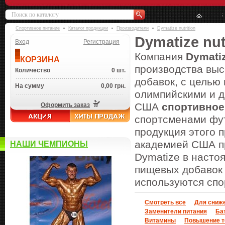
Спортивное питание
Каталог продукции
Производители
Dymatize nutrition
Dymatize nut
Вход
Регистрация
Компания
Dymati
КОРЗИНА
производства выс
Количество
0 шт.
добавок, с целью
На сумму
0,00 грн.
олимпийскими и 
США
спортивное
Оформить заказ
спортсменами фут
продукция этого 
академией США пр
НАШИ ЧЕМПИОНЫ
Dymatize в насто
пищевых добавок 
используются спо
Смотреть все
Для сниж
Заменители питания
Ба
Витамины
Повышение т