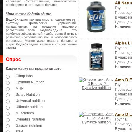
человека. Соответственно, тяжелоатлетам
All Natu
необходимо и есть вдвое больше.
Группа:
Производ
Что такое бодибилдинг
В упаковк
Бодибилдинг
как вид спорта подразумевает
Единица 
систему физических упражнений,
направленных на создание красивого
Наличие:
рельефного тела.
Бодибилдинг
- это
наиболее эффективный и действенный путь к
развитию и укреплению мышц человеческого
организма. Можно даже сказать больше и
Alpha Li
шире:
бодибилдинг
является стилем жизни
атлета.
Группа:
Производ
В упаковк
Опрос
Единица 
Наличие:
Какую марку вы предпочитаете
Olimp labs
Amp D En
Optimum Nutrition
Группа:
MHP
Производ
В упаковк
Scitec Nutrition
Единица 
Universal nutrition
Наличие:
Ultimate nutrition
Muscletech
Amp D L
Группа:
Dymatize Nutrition
Производ
Gaspari nutrition
В упаковк
BSN