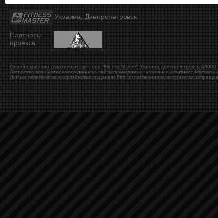
Украина, Днепропетровск
Партнеры
проекта:
Онлайн магазин спортивного питания "Fitness Master"
Украина
Днепропетровск
,
49000
Авторство всех материалов данного сайта принадлежит компании «Фитнесс Мастер» и
Любые перепечатки в офлайновых изданиях без согласования категорически запрещаю