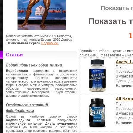
Показать 
Показать 
1
Финалист чемпионата мира 2009 Белосток,
финалист чемпионата Европы 2010 Донецк
-
Шабельный Сергей
Подробнее.
Dymatize nutrition – купить в и
Статьи
описание. Fitness Master – Дне
Acetyl L
Бодибилдинг как образ жизни
Группа:
Бодибилдинг
зародился в стремлении
Производ
человечества к физическому и духовному
В упаковк
совершенству. Понятие совершенства
Единица 
человеческого тела появилось еще в древнем
мире. Сегодня можно увидеть великолепные
Наличие:
образцы человеческого телосложения,
запечатленные мастерами - скульпторами
древнего средиземноморья.
All Natu
Особенности занятий
Группа:
Производ
бодибилдингом
В упаковк
Одной из наиболее дорогих сторон
Единица 
бодибилдинга
является специальное
Наличие:
спортивное питание
.
Диета культуриста
включает до 4000 калорий, а это вдвое
превышает энергоемкость рациона обычного